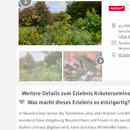
1
als
PD
Gesch
(
Alle 
Termin
Verans
(
Erlebn
Weitere Details zum Erlebnis Kräutersemin
Was macht dieses Erlebnis so einzigartig?
In Neunkirchen lernen die Teilnehmer alles über Kräuter und Wi
wunderschöne Umgebung Neunkirchens und hinein in die wunders
bloßes Unkraut abgetan wird, kann durchaus Wirkkräfte haben, d