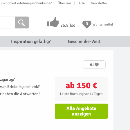
unktioniert erlebnisgeschenke.de?
Über uns
Hilfe
Newsletter
0
Wunschzettel
26,8 Tsd.
Inspiration gefällig?
Geschenke-Welt
61
zigartig?
ab 150 €
ieses Erlebnisgeschenk?
r haben die Antworten!
Letzte Buchung vor 14 Tagen
Alle Angebote
anzeigen