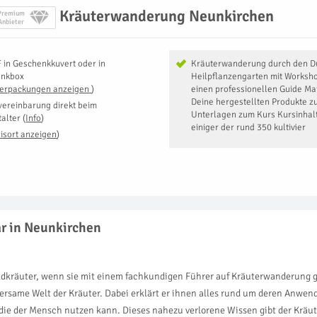
Kräuterwanderung Neunkirchen
Premium
Anbieter
F
in
Geschenkkuvert oder in
Kräuterwanderung durch den Du
enkbox
Heilpflanzengarten mit Worksh
Verpackungen anzeigen
)
einen professionellen Guide Mat
Deine hergestellten Produkte 
vereinbarung direkt beim
Unterlagen zum Kurs Kursinhal
talter
(
Info
)
einiger der rund 350 kultivier
isort anzeigen
)
ar in Neunkirchen
ldkräuter, wenn sie mit einem fachkundigen Führer auf Kräuterwanderung ge
ame Welt der Kräuter. Dabei erklärt er ihnen alles rund um deren Anwen
ie der Mensch nutzen kann. Dieses nahezu verlorene Wissen gibt der Kräute