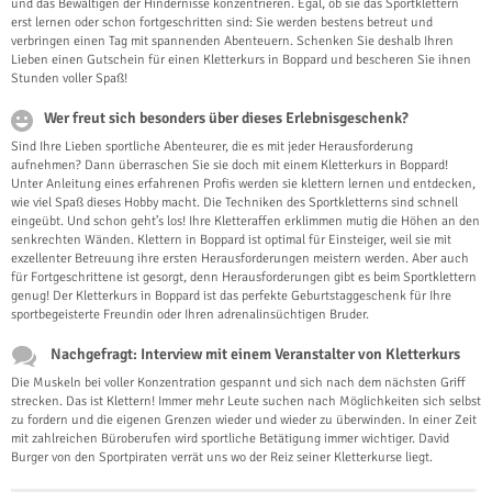
und das Bewältigen der Hindernisse konzentrieren. Egal, ob sie das Sportklettern
erst lernen oder schon fortgeschritten sind: Sie werden bestens betreut und
verbringen einen Tag mit spannenden Abenteuern. Schenken Sie deshalb Ihren
Lieben einen Gutschein für einen Kletterkurs in Boppard und bescheren Sie ihnen
Stunden voller Spaß!
Wer freut sich besonders über dieses Erlebnisgeschenk?
Sind Ihre Lieben sportliche Abenteurer, die es mit jeder Herausforderung
aufnehmen? Dann überraschen Sie sie doch mit einem Kletterkurs in Boppard!
Unter Anleitung eines erfahrenen Profis werden sie klettern lernen und entdecken,
wie viel Spaß dieses Hobby macht. Die Techniken des Sportkletterns sind schnell
eingeübt. Und schon geht’s los! Ihre Kletteraffen erklimmen mutig die Höhen an den
senkrechten Wänden. Klettern in Boppard ist optimal für Einsteiger, weil sie mit
exzellenter Betreuung ihre ersten Herausforderungen meistern werden. Aber auch
für Fortgeschrittene ist gesorgt, denn Herausforderungen gibt es beim Sportklettern
genug! Der Kletterkurs in Boppard ist das perfekte Geburtstaggeschenk für Ihre
sportbegeisterte Freundin oder Ihren adrenalinsüchtigen Bruder.
Nachgefragt: Interview mit einem Veranstalter von Kletterkurs
Die Muskeln bei voller Konzentration gespannt und sich nach dem nächsten Griff
strecken. Das ist Klettern! Immer mehr Leute suchen nach Möglichkeiten sich selbst
zu fordern und die eigenen Grenzen wieder und wieder zu überwinden. In einer Zeit
mit zahlreichen Büroberufen wird sportliche Betätigung immer wichtiger. David
Burger von den Sportpiraten verrät uns wo der Reiz seiner Kletterkurse liegt.