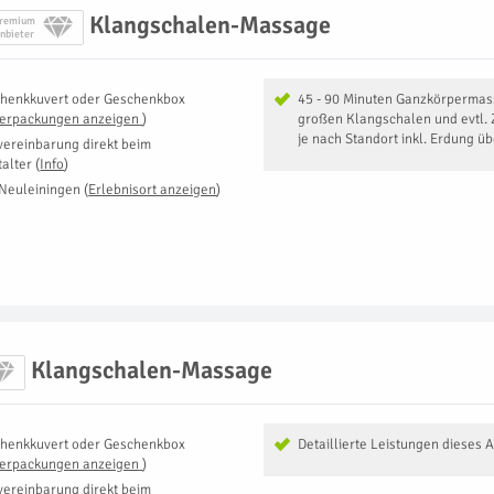
Klangschalen-Massage
remium
nbieter
henkkuvert oder Geschenkbox
45 - 90 Minuten Ganzkörpermas
Verpackungen anzeigen
)
großen Klangschalen und evtl. 
je nach Standort inkl. Erdung ü
vereinbarung direkt beim
talter
(
Info
)
Neuleiningen
(
Erlebnisort anzeigen
)
Klangschalen-Massage
henkkuvert oder Geschenkbox
Detaillierte Leistungen dieses 
Verpackungen anzeigen
)
vereinbarung direkt beim