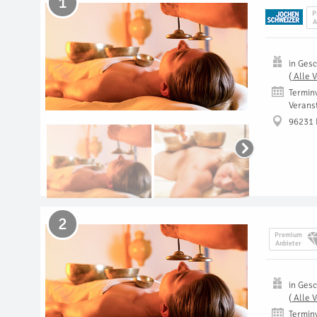
1
P
A
in
Gesc
(
Alle 
Termin
Verans
96231 
2
Premium
Anbieter
in
Gesc
(
Alle 
Termin