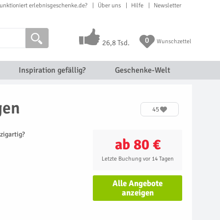
unktioniert erlebnisgeschenke.de?
Über uns
Hilfe
Newsletter
0
Wunschzettel
26,8 Tsd.
Inspiration gefällig?
Geschenke-Welt
gen
45
zigartig?
ab 80 €
Letzte Buchung vor 14 Tagen
Alle Angebote
anzeigen