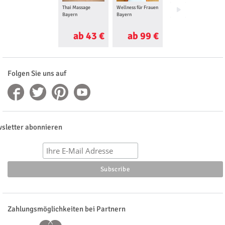
Thai Massage
Wellness für Frauen
Maniküre Bayern
Bayern
Bayern
ab 43 €
ab 99 €
ab 70 €
Folgen Sie uns auf
sletter abonnieren
Zahlungsmöglichkeiten bei Partnern