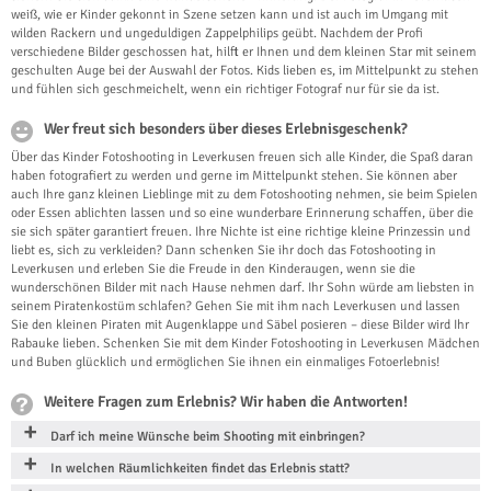
weiß, wie er Kinder gekonnt in Szene setzen kann und ist auch im Umgang mit
wilden Rackern und ungeduldigen Zappelphilips geübt. Nachdem der Profi
verschiedene Bilder geschossen hat, hilft er Ihnen und dem kleinen Star mit seinem
geschulten Auge bei der Auswahl der Fotos. Kids lieben es, im Mittelpunkt zu stehen
und fühlen sich geschmeichelt, wenn ein richtiger Fotograf nur für sie da ist.
Wer freut sich besonders über dieses Erlebnisgeschenk?
Über das Kinder Fotoshooting in Leverkusen freuen sich alle Kinder, die Spaß daran
haben fotografiert zu werden und gerne im Mittelpunkt stehen. Sie können aber
auch Ihre ganz kleinen Lieblinge mit zu dem Fotoshooting nehmen, sie beim Spielen
oder Essen ablichten lassen und so eine wunderbare Erinnerung schaffen, über die
sie sich später garantiert freuen. Ihre Nichte ist eine richtige kleine Prinzessin und
liebt es, sich zu verkleiden? Dann schenken Sie ihr doch das Fotoshooting in
Leverkusen und erleben Sie die Freude in den Kinderaugen, wenn sie die
wunderschönen Bilder mit nach Hause nehmen darf. Ihr Sohn würde am liebsten in
seinem Piratenkostüm schlafen? Gehen Sie mit ihm nach Leverkusen und lassen
Sie den kleinen Piraten mit Augenklappe und Säbel posieren – diese Bilder wird Ihr
Rabauke lieben. Schenken Sie mit dem Kinder Fotoshooting in Leverkusen Mädchen
und Buben glücklich und ermöglichen Sie ihnen ein einmaliges Fotoerlebnis!
Weitere Fragen zum Erlebnis? Wir haben die Antworten!
Darf ich meine Wünsche beim Shooting mit einbringen?
In welchen Räumlichkeiten findet das Erlebnis statt?