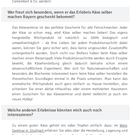
Camembert & Co. werden!
Wer freut sich besonders, wenn er das Erlebnis Käse selber
machen Bayern geschenkt bekommt?
Das Käseseminar ist das perfekte Geschenk für alle Feinschmecker: Jeder
der Käse so schon mag, wird Käse selber machen lieben! Das eigens
hergestellte Milchprodukt ist natürlich zu 100% biologisch und
umweltverträglich – da Ihre Lieben bei jedem Produktionsschritt dabei
waren, können Sie ganz sicher sein, dass keine ungesunden Zusatzstoffe
untergemischt wurden. Doch nicht nur Biofans haben beim Käse selber
machen einen Riesenspaß: Viele Produktionsschritte werden durch Enzyme
bewirkt, die Käseherstellung gleich dadurch beinahe schon einem
wissenschaftlichem Experiment. Wer sich für Naturwissenschaften und
besonders die Biochemie interessiert kann beim Käse selber herstellen die
theoretischen Grundlagen einmal in die Praxis umsetzen. Man kann das
aromatische Milchprodukt auch ganz einfach zu Hause herstellen, also
schenken Sie einer aktive nHausfrau oder einem motivierten Hausmann
einen Gutschein für das Käseseminar und damit vielleicht ja auch ein
neues Hobby!
Welche anderen Erlebnisse könnten mich auch noch
interessieren?
Zu einem guten Käse gehört ein edler Tropfen einfach dazu: Im
Wein
Seminar in Stuttgart
erfahren Sie alles über die Herstellung, Lagerung und