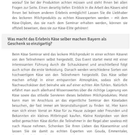
worauf Sie bei der Produktion achten müssen und steht Ihnen bei allen
Fragen zur Seite. Einen derartig tiefen Einblick in die Arbeit des Käsers wird
Ihnen bei keinem anderen Erlebnis ermöglicht! Lassen Sie die Liebhaber
des leckeren Milchprodukts zu echten Käseexperten werden – mit dem
Käse-Diplom, das sie nach dem Seminar erhalten werden, können sie
offiziell beweisen, dass sie zur Käse-Elite gehören!
Was macht das Erlebnis Käse selber machen Bayern als
Geschenk so einzigartig?
Beim Käse Seminar wird das leckere Milchprodukt in einer echten Käserei
von den Teilnehmern selbst hergestellt. Das Event startet meist mit einer
interessanten Führung durch die Schaukäserei und anschließend folgt
auch schon die erste Verkostung. Danach werden verschiedene Sorten von
hochwertigem Käse von den Teilnehmern hergestellt. Das Käse selber
machen erfolgt in einer entspannten Atmosphäre, sodass sich die
Nachwuchskäser dort beinahe wie auf einer echten Alm fühlen. Natürlich
erfährt man auch allerhand Wissenswertes über die richtige Lagerung von
Käse sowie das stilvolle Servieren dieses beliebten Milchproduktes. Meist
kann man im Anschluss an das eigentliche Seminar den Käseladen
besuchen, der fast immer am Veranstaltungsort zu finden ist. Hier kann
man sich einen Vorrat an Käse für zu Hause zulegen oder Freunden und
Bekannten ein kleines Mitbringsel kaufen. Kleine Kostproben von dem
selbst gemachten Käse dürfen die Teilnehmer in der Regel aber sowieso mit
nach Hause nehmen. Schenken Sie Ihren Lieben das Käseseminar und
lassen Sie sie damit zu echten Experten von Gouda, Emmentaler,