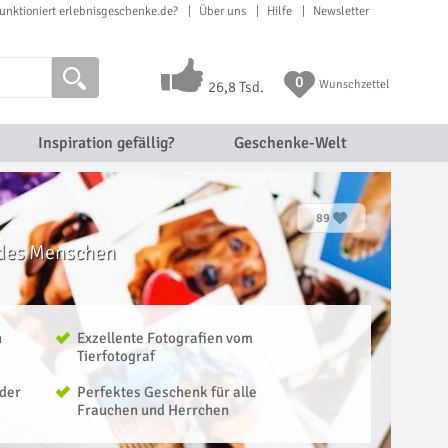
unktioniert erlebnisgeschenke.de?
Über uns
Hilfe
Newsletter
0
Wunschzettel
26,8 Tsd.
Inspiration gefällig?
Geschenke-Welt
89
 des Menschen
n
Exzellente Fotografien vom
Tierfotograf
oder
Perfektes Geschenk für alle
Frauchen und Herrchen