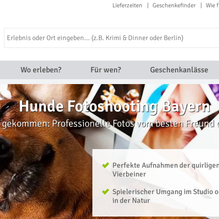
Lieferzeiten
Geschenkefinder
Wie f
Wo erleben?
Für wen?
Geschenkanlässe
Hunde Fotoshooting Bayern
 gekommen: Professionelle Fotos vom besten Freund
Perfekte Aufnahmen der quirlige
Vierbeiner
Spielerischer Umgang im Studio 
in der Natur