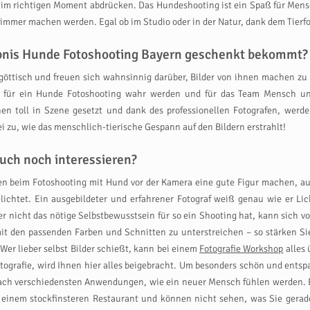
r im richtigen Moment abdrücken. Das Hundeshooting ist ein Spaß für Mens
zimmer machen werden. Egal ob im Studio oder in der Natur, dank dem Tierf
lebnis Hunde Fotoshooting Bayern geschenkt bekommt?
abgöttisch und freuen sich wahnsinnig darüber, Bilder von ihnen machen z
 für ein Hunde Fotoshooting wahr werden und für das Team Mensch und
n toll in Szene gesetzt und dank des professionellen Fotografen, werde
 zu, wie das menschlich-tierische Gespann auf den Bildern erstrahlt!
uch noch interessieren?
rten beim Fotoshooting mit Hund vor der Kamera eine gute Figur machen, 
lichtet. Ein ausgebildeter und erfahrener Fotograf weiß genau wie er Li
r nicht das nötige Selbstbewusstsein für so ein Shooting hat, kann sich vo
mit den passenden Farben und Schnitten zu unterstreichen – so stärken S
er lieber selbst Bilder schießt, kann bei einem
Fotografie Workshop
alles 
tografie, wird Ihnen hier alles beigebracht. Um besonders schön und entspa
nach verschiedensten Anwendungen, wie ein neuer Mensch fühlen werden.
n einem stockfinsteren Restaurant und können nicht sehen, was Sie gerad