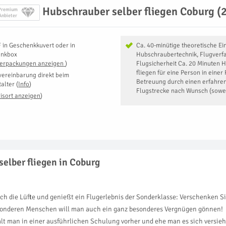
Hubschrauber selber fliegen Coburg (2
Premium
Anbieter
F
in
Geschenkkuvert oder in
Ca. 40-minütige theoretische Ei
enkbox
Hubschraubertechnik, Flugverf
Verpackungen anzeigen
)
Flugsicherheit Ca. 20 Minuten 
fliegen für eine Person in eine
vereinbarung direkt beim
Betreuung durch einen erfahre
talter
(
Info
)
Flugstrecke nach Wunsch (sowe
isort anzeigen
)
elber fliegen in Coburg
rch die Lüfte und genießt ein Flugerlebnis der Sonderklasse: Verschenken S
besonderen Menschen will man auch ein ganz besonderes Vergnügen gönnen!
t man in einer ausführlichen Schulung vorher und ehe man es sich versieht, 