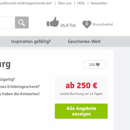
unktioniert erlebnisgeschenke.de?
Über uns
Hilfe
Newsletter
0
Wunschzettel
26,8 Tsd.
Inspiration gefällig?
Geschenke-Welt
urg
292
zigartig?
ab 250 €
ieses Erlebnisgeschenk?
r haben die Antworten!
Letzte Buchung vor 14 Tagen
Alle Angebote
anzeigen