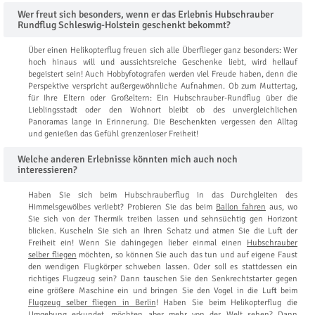
Wer freut sich besonders, wenn er das Erlebnis Hubschrauber
Rundflug Schleswig-Holstein geschenkt bekommt?
Über einen Helikopterflug freuen sich alle Überflieger ganz besonders: Wer
hoch hinaus will und aussichtsreiche Geschenke liebt, wird hellauf
begeistert sein! Auch Hobbyfotografen werden viel Freude haben, denn die
Perspektive verspricht außergewöhnliche Aufnahmen. Ob zum Muttertag,
für Ihre Eltern oder Großeltern: Ein Hubschrauber-Rundflug über die
Lieblingsstadt oder den Wohnort bleibt ob des unvergleichlichen
Panoramas lange in Erinnerung. Die Beschenkten vergessen den Alltag
und genießen das Gefühl grenzenloser Freiheit!
Welche anderen Erlebnisse könnten mich auch noch
interessieren?
Haben Sie sich beim Hubschrauberflug in das Durchgleiten des
Himmelsgewölbes verliebt? Probieren Sie das beim
Ballon fahren
aus, wo
Sie sich von der Thermik treiben lassen und sehnsüchtig gen Horizont
blicken. Kuscheln Sie sich an Ihren Schatz und atmen Sie die Luft der
Freiheit ein! Wenn Sie dahingegen lieber einmal einen
Hubschrauber
selber fliegen
möchten, so können Sie auch das tun und auf eigene Faust
den wendigen Flugkörper schweben lassen. Oder soll es stattdessen ein
richtiges Flugzeug sein? Dann tauschen Sie den Senkrechtstarter gegen
eine größere Maschine ein und bringen Sie den Vogel in die Luft beim
Flugzeug selber fliegen in Berlin
! Haben Sie beim Helikopterflug die
Umgebung erkundet, möchten aber mehr von der Welt sehen? Dann