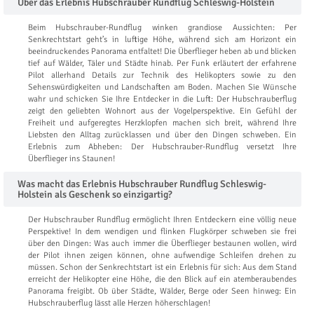
Über das Erlebnis Hubschrauber Rundflug Schleswig-Holstein
Beim Hubschrauber-Rundflug winken grandiose Aussichten: Per
Senkrechtstart geht’s in luftige Höhe, während sich am Horizont ein
beeindruckendes Panorama entfaltet! Die Überflieger heben ab und blicken
tief auf Wälder, Täler und Städte hinab. Per Funk erläutert der erfahrene
Pilot allerhand Details zur Technik des Helikopters sowie zu den
Sehenswürdigkeiten und Landschaften am Boden. Machen Sie Wünsche
wahr und schicken Sie Ihre Entdecker in die Luft: Der Hubschrauberflug
zeigt den geliebten Wohnort aus der Vogelperspektive. Ein Gefühl der
Freiheit und aufgeregtes Herzklopfen machen sich breit, während Ihre
Liebsten den Alltag zurücklassen und über den Dingen schweben. Ein
Erlebnis zum Abheben: Der Hubschrauber-Rundflug versetzt Ihre
Überflieger ins Staunen!
Was macht das Erlebnis Hubschrauber Rundflug Schleswig-
Holstein als Geschenk so einzigartig?
Der Hubschrauber Rundflug ermöglicht Ihren Entdeckern eine völlig neue
Perspektive! In dem wendigen und flinken Flugkörper schweben sie frei
über den Dingen: Was auch immer die Überflieger bestaunen wollen, wird
der Pilot ihnen zeigen können, ohne aufwendige Schleifen drehen zu
müssen. Schon der Senkrechtstart ist ein Erlebnis für sich: Aus dem Stand
erreicht der Helikopter eine Höhe, die den Blick auf ein atemberaubendes
Panorama freigibt. Ob über Städte, Wälder, Berge oder Seen hinweg: Ein
Hubschrauberflug lässt alle Herzen höherschlagen!