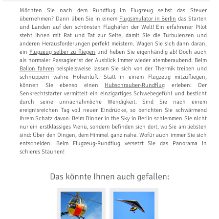
Möchten Sie nach dem Rundflug im Flugzeug selbst das Steuer
übernehmen? Dann üben Sie in einem
Flugsimulator in Berlin
das Starten
und Landen auf den schönsten Flughäfen der Welt! Ein erfahrener Pilot
steht Ihnen mit Rat und Tat zur Seite, damit Sie die Turbulenzen und
anderen Herausforderungen perfekt meistern. Wagen Sie sich dann daran,
ein
Flugzeug selber zu fliegen
und heben Sie eigenhändig ab! Doch auch
als normaler Passagier ist der Ausblick immer wieder atemberaubend: Beim
Ballon fahren
beispielsweise lassen Sie sich von der Thermik treiben und
schnuppern wahre Höhenluft. Statt in einem Flugzeug mitzufliegen,
können Sie ebenso einen
Hubschrauber-Rundflug
erleben: Der
Senkrechtstarter vermittelt ein einzigartiges Schwebegefühl und besticht
durch seine unnachahmliche Wendigkeit. Sind Sie nach einem
ereignisreichen Tag voll neuer Eindrücke, so berichten Sie schwärmend
Ihrem Schatz davon: Beim
Dinner in the Sky in Berlin
schlemmen Sie nicht
nur ein erstklassiges Menü, sondern befinden sich dort, wo Sie am liebsten
sind: Über den Dingen, dem Himmel ganz nahe. Wofür auch immer Sie sich
entscheiden: Beim Flugzeug-Rundflug versetzt Sie das Panorama in
schieres Staunen!
Das könnte Ihnen auch gefallen: