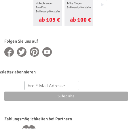
Hubschrauber
Trike fliegen
Flugzeug selber
Rundflug
Schleswig-Holstein
fliegen Schleswig-
Schleswig-Holstein
Holstein
ab 105 €
ab 100 €
ab 105 €
Folgen Sie uns auf
sletter abonnieren
Zahlungsmöglichkeiten bei Partnern