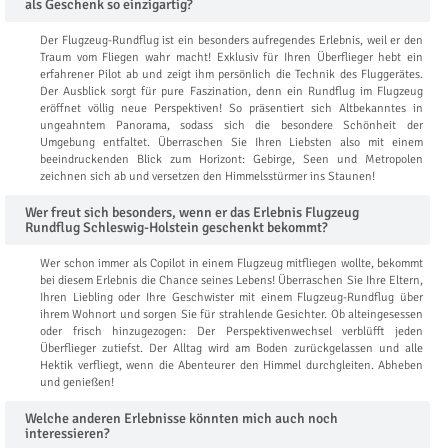
als Geschenk so einzigartig?
Der Flugzeug-Rundflug ist ein besonders aufregendes Erlebnis, weil er den
Traum vom Fliegen wahr macht! Exklusiv für Ihren Überflieger hebt ein
erfahrener Pilot ab und zeigt ihm persönlich die Technik des Fluggerätes.
Der Ausblick sorgt für pure Faszination, denn ein Rundflug im Flugzeug
eröffnet völlig neue Perspektiven! So präsentiert sich Altbekanntes in
ungeahntem Panorama, sodass sich die besondere Schönheit der
Umgebung entfaltet. Überraschen Sie Ihren Liebsten also mit einem
beeindruckenden Blick zum Horizont: Gebirge, Seen und Metropolen
zeichnen sich ab und versetzen den Himmelsstürmer ins Staunen!
Wer freut sich besonders, wenn er das Erlebnis Flugzeug
Rundflug Schleswig-Holstein geschenkt bekommt?
Wer schon immer als Copilot in einem Flugzeug mitfliegen wollte, bekommt
bei diesem Erlebnis die Chance seines Lebens! Überraschen Sie Ihre Eltern,
Ihren Liebling oder Ihre Geschwister mit einem Flugzeug-Rundflug über
ihrem Wohnort und sorgen Sie für strahlende Gesichter. Ob alteingesessen
oder frisch hinzugezogen: Der Perspektivenwechsel verblüfft jeden
Überflieger zutiefst. Der Alltag wird am Boden zurückgelassen und alle
Hektik verfliegt, wenn die Abenteurer den Himmel durchgleiten. Abheben
und genießen!
Welche anderen Erlebnisse könnten mich auch noch
interessieren?