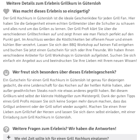
Weitere Details zum Erlebnis Grillkurs in Gütersloh
Was macht dieses Erlebnis so einzigartig?
Der Grill Kochkurs in Gütersloh ist die ideale Geschenkidee für jeden Grill Fan. Hier
haben Sie die Gelegenheit einem echten Grillmeister über die Schulter zu schauen
und alles rund um das Grillen zu lernen. Der Grill Profi klärt Sie über die
verschiedenen Grilltechniken auf und zeigt Ihnen wie man Fleisch perfekt auf den
Punkt gart. Im Anschluss werden die Köstlichkeiten bei offenem Feuer und einem
kühlen Bier verzehrt. Lassen Sie sich den BBQ Workshop auf keinen Fall entgehen
und buchen Sie jetzt einen Gutschein für sich oder Ihre Freunde. Wir haben Ihnen
verschiedene Anbieter für Grill Workshops in Gütersloh aufgelistet. Suchen Sie sich
einfach ein Angebot aus und beeindrucken Sie Ihre Lieben mit Ihrem neuen Wissen!
Wer freut sich besonders über dieses Erlebnisgeschenk?
Ein Gutschein für einen Grill Kochkurs in Gütersloh ist genau für diejenigen
gedacht, die eine Leidenschaft für das Kochen auf der heißen Kohle haben, aber
außer gewöhnlichen Steaks noch nie etwas anderes gegrillt haben. Bei diesem
Grillkurs wird selbst der kleinste Hobbygriller zum Meistergrill. Dank der guten Tipps
eines Grill Profis müssen Sie sich keine Sorgen mehr darum machen, dass das
Grillgut anbrennt oder der Grill sofort wieder ausgeht. Machen Sie einen Ihrer
Lieben zum Grillchef der Herzen und lassen Sie sich dann selbst einladen, mit einer
Einladung zum Grill Kochkurs in Gütersloh.
Weitere Fragen zum Erlebnis? Wir haben die Antworten!
Wie viel Zeit sollte ich für einen Grill Kochkurs einplanen?