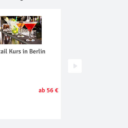
ail Kurs in Berlin
Parfum Workshop in
Berlin
ab 56 €
a