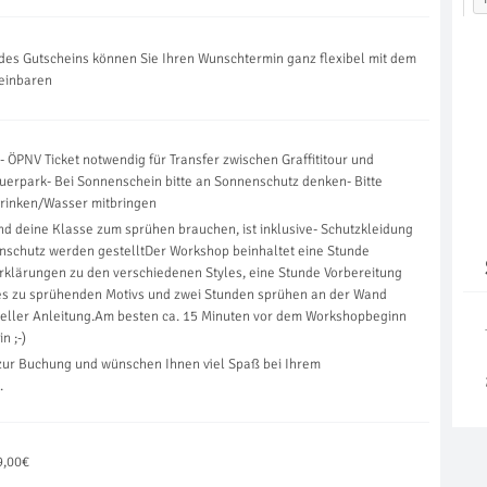
des Gutscheins können Sie Ihren Wunschtermin ganz flexibel mit dem
reinbaren
:- ÖPNV Ticket notwendig für Transfer zwischen Graffititour und
erpark- Bei Sonnenschein bitte an Sonnenschutz denken- Bitte
trinken/Wasser mitbringen
nd deine Klasse zum sprühen brauchen, ist inklusive- Schutzkleidung
schutz werden gestelltDer Workshop beinhaltet eine Stunde
 Erklärungen zu den verschiedenen Styles, eine Stunde Vorbereitung
s zu sprühenden Motivs und zwei Stunden sprühen an der Wand
neller Anleitung.Am besten ca. 15 Minuten vor dem Workshopbeginn
n ;-)
 zur Buchung und wünschen Ihnen viel Spaß bei Ihrem
.
9,00€