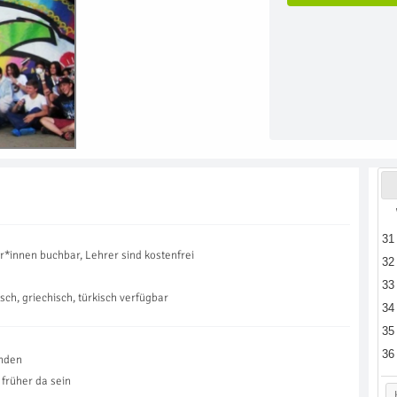
31
r*innen buchbar, Lehrer sind kostenfrei
32
33
isch, griechisch, türkisch verfügbar
34
35
36
unden
 früher da sein