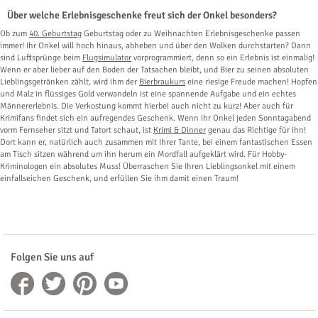
Über welche Erlebnisgeschenke freut sich der Onkel besonders?
Ob zum
40. Geburtstag
Geburtstag oder zu Weihnachten Erlebnisgeschenke passen
immer! Ihr Onkel will hoch hinaus, abheben und über den Wolken durchstarten? Dann
sind Luftsprünge beim
Flugsimulator
vorprogrammiert, denn so ein Erlebnis ist einmalig!
Wenn er aber lieber auf den Boden der Tatsachen bleibt, und Bier zu seinen absoluten
Lieblingsgetränken zählt, wird ihm der
Bierbraukurs
eine riesige Freude machen! Hopfen
und Malz in flüssiges Gold verwandeln ist eine spannende Aufgabe und ein echtes
Männererlebnis. Die Verkostung kommt hierbei auch nicht zu kurz! Aber auch für
Krimifans findet sich ein aufregendes Geschenk. Wenn ihr Onkel jeden Sonntagabend
vorm Fernseher sitzt und Tatort schaut, ist
Krimi & Dinner
genau das Richtige für ihn!
Dort kann er, natürlich auch zusammen mit Ihrer Tante, bei einem fantastischen Essen
am Tisch sitzen während um ihn herum ein Mordfall aufgeklärt wird. Für Hobby-
Kriminologen ein absolutes Muss! Überraschen Sie Ihren Lieblingsonkel mit einem
einfallseichen Geschenk, und erfüllen Sie ihm damit einen Traum!
Folgen Sie uns auf