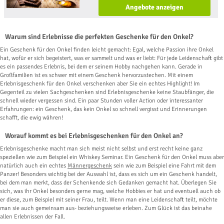
Angebote anzeigen
Warum sind Erlebnisse die perfekten Geschenke für den Onkel?
Ein Geschenk für den Onkel finden leicht gemacht: Egal, welche Passion ihre Onkel
hat, wofür er sich begeistert, was er sammelt und was er liebt: Für jede Leidenschaft gibt
es ein passendes Erlebnis, bei dem er seinem Hobby nachgehen kann. Gerade in
Großfamilien ist es schwer mit einem Geschenk hervorzustechen. Mit einem
Erlebnisgeschenk für den Onkel verschenken aber Sie ein echtes Highlight! Im
Gegenteil zu vielen Sachgeschenken sind Erlebnisgeschenke keine Staubfänger, die
schnell wieder vergessen sind. Ein paar Stunden voller Action oder interessanter
Erfahrungen: ein Geschenk, das kein Onkel so schnell vergisst und Erinnerungen
schafft, die ewig währen!
Worauf kommt es bei Erlebnisgeschenken für den Onkel an?
Erlebnisgeschenke macht man sich meist nicht selbst und erst recht keine ganz
speziellen wie zum Beispiel ein Whiskey Seminar. Ein Geschenk für den Onkel muss aber
natürlich auch ein echtes
Männergeschenk
sein wie zum Beispiel eine Fahrt mit dem
Panzer! Besonders wichtig bei der Auswahl ist, dass es sich um ein Geschenk handelt,
bei dem man merkt, dass der Schenkende sich Gedanken gemacht hat. Überlegen Sie
sich, was ihr Onkel besonders gerne mag, welche Hobbies er hat und eventuell auch ob
er diese, zum Beispiel mit seiner Frau, teilt. Wenn man eine Leidenschaft teilt, möchte
man sie auch gemeinsam aus- beziehungsweise erleben. Zum Glück ist das beinahe
allen Erlebnissen der Fall.