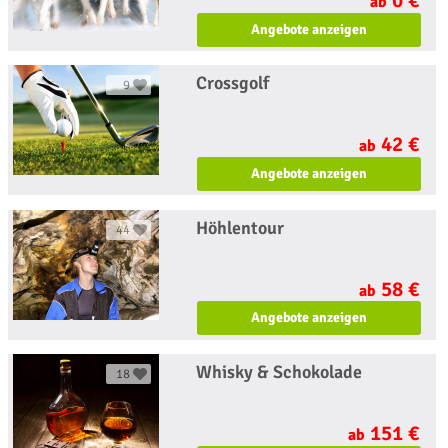
ab
Angebote anzeigen
Crossgolf
9
42 €
ab
Angebote anzeigen
Höhlentour
44
58 €
ab
Angebote anzeigen
Whisky & Schokolade
18
151 €
ab