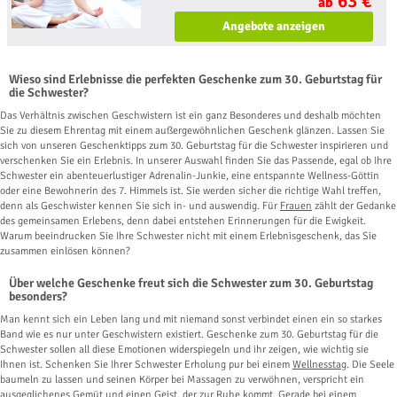
63 €
ab
Angebote anzeigen
Wieso sind Erlebnisse die perfekten Geschenke zum 30. Geburtstag für
die Schwester?
Das Verhältnis zwischen Geschwistern ist ein ganz Besonderes und deshalb möchten
Sie zu diesem Ehrentag mit einem außergewöhnlichen Geschenk glänzen. Lassen Sie
sich von unseren Geschenktipps zum 30. Geburtstag für die Schwester inspirieren und
verschenken Sie ein Erlebnis. In unserer Auswahl finden Sie das Passende, egal ob Ihre
Schwester ein abenteuerlustiger Adrenalin-Junkie, eine entspannte Wellness-Göttin
oder eine Bewohnerin des 7. Himmels ist. Sie werden sicher die richtige Wahl treffen,
denn als Geschwister kennen Sie sich in- und auswendig. Für
Frauen
zählt der Gedanke
des gemeinsamen Erlebens, denn dabei entstehen Erinnerungen für die Ewigkeit.
Warum beeindrucken Sie Ihre Schwester nicht mit einem Erlebnisgeschenk, das Sie
zusammen einlösen können?
Über welche Geschenke freut sich die Schwester zum 30. Geburtstag
besonders?
Man kennt sich ein Leben lang und mit niemand sonst verbindet einen ein so starkes
Band wie es nur unter Geschwistern existiert. Geschenke zum 30. Geburtstag für die
Schwester sollen all diese Emotionen widerspiegeln und ihr zeigen, wie wichtig sie
Ihnen ist. Schenken Sie Ihrer Schwester Erholung pur bei einem
Wellnesstag
. Die Seele
baumeln zu lassen und seinen Körper bei Massagen zu verwöhnen, verspricht ein
ausgeglichenes Gemüt und einen Geist, der zur Ruhe kommt. Gerade bei einem