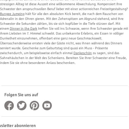
stressigen Alltag ist diese Auszeit eine willkommene Abwechslung. Kompensiert Ihre
Schwester den anspruchsvollen Beruf lieber mit einer actionreichen Freizeitgestaltung?
Bungee Jumping
hält für alle den absoluten Kick bereit, die nach dem Rauschen von
Adrenalin in den Ohren gieren. Mit den Zehenspitzen am Abgrund stehend, wird Ihre
Schwester die Sekunden zählen, bis sie sich kopfüber in die Tiefe stürzen darf. Mit
einem
Dinner in the Dark
treffen Sie voll ins Schwarze, wenn Ihre Schwester gerade mit
ihrem Liebsten im 7. Himmel schwebt. Das unbekannte Erlebnis, ein Essen in völliger
Dunkelheit einzunehmen, offenbart eine ganz neue Geschmackswelt.
Überraschenderweise erraten viele der Gäste nicht, was ihnen während des Dinners
serviert wurde. Geschenke zum Geburtstag sind quasi ein Muss - Präsente
zwischendurch, um beispielsweise einfach einmal
Dankeschön
zu sagen, sind das
Sahnehäubchen in der Welt des Schenkens. Bereiten Sie Ihrer Schwester eine Freude,
indem Sie sie ohne besonderen Anlass beschenken.
Folgen Sie uns auf
sletter abonnieren