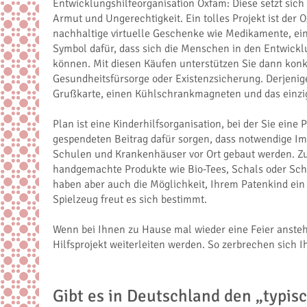
Entwicklungshilfeorganisation Oxfam: Diese setzt sic
Armut und Ungerechtigkeit. Ein tolles Projekt ist de
nachhaltige virtuelle Geschenke wie Medikamente, ei
Symbol dafür, dass sich die Menschen in den Entwick
können. Mit diesen Käufen unterstützen Sie dann konk
Gesundheitsfürsorge oder Existenzsicherung. Derjeni
Grußkarte, einen Kühlschrankmagneten und das einzig
Plan ist eine Kinderhilfsorganisation, bei der Sie e
gespendeten Beitrag dafür sorgen, dass notwendige I
Schulen und Krankenhäuser vor Ort gebaut werden. Zus
handgemachte Produkte wie Bio-Tees, Schals oder Sch
haben aber auch die Möglichkeit, Ihrem Patenkind ei
Spielzeug freut es sich bestimmt.
Wenn bei Ihnen zu Hause mal wieder eine Feier ansteht
Hilfsprojekt weiterleiten werden. So zerbrechen sich I
Gibt es in Deutschland den „typis