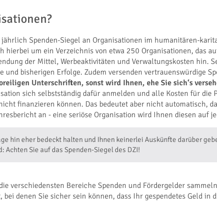
isationen?
t jährlich Spenden-Siegel an Organisationen im humanitären-karitat
h hierbei um ein Verzeichnis von etwa 250 Organisationen, das au
ndung der Mittel, Werbeaktivitäten und Verwaltungskosten hin. Se
ele und bisherigen Erfolge. Zudem versenden vertrauenswürdige Sp
voreiligen Unterschriften, sonst wird Ihnen, ehe Sie sich‘s ver
sation sich selbstständig dafür anmelden und alle Kosten für die
icht finanzieren können. Das bedeutet aber nicht automatisch, da
hresbericht an - eine seriöse Organisation wird Ihnen diesen auf 
rage hin eher bedeckt halten und Ihnen keinerlei Auskünfte darüber ge
nd: Achten Sie auf das Spenden-Siegel des DZI!
ür die verschiedensten Bereiche Spenden und Fördergelder sammeln.
bei denen Sie sicher sein können, dass Ihr gespendetes Geld in d