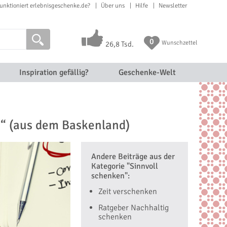
unktioniert erlebnisgeschenke.de?
Über uns
Hilfe
Newsletter
0
Wunschzettel
26,8 Tsd.
Inspiration gefällig?
Geschenke-Welt
.“ (aus dem Baskenland)
Andere Beiträge aus der
Kategorie "Sinnvoll
schenken":
Zeit verschenken
Ratgeber Nachhaltig
schenken