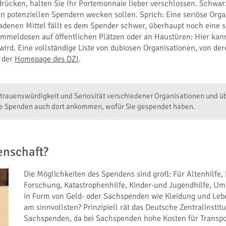
drücken, halten Sie Ihr Portemonnaie lieber verschlossen. Schwar
den potenziellen Spendern wecken sollen. Sprich: Eine seriöse Org
denen Mittel fällt es dem Spender schwer, überhaupt noch eine s
meldosen auf öffentlichen Plätzen oder an Haustüren: Hier kann 
wird. Eine vollständige Liste von dubiosen Organisationen, von der
f der
Homepage des DZI
.
rtrauenswürdigkeit und Seriosität verschiedener Organisationen und übe
hre Spenden auch dort ankommen, wofür Sie gespendet haben.
enschaft?
Die Möglichkeiten des Spendens sind groß: Für Altenhilfe, 
Forschung, Katastrophenhilfe, Kinder-und Jugendhilfe, Um
in Form von Geld- oder Sachspenden wie Kleidung und Leb
am sinnvollsten? Prinzipiell rät das Deutsche Zentralinstit
Sachspenden, da bei Sachspenden hohe Kosten für Transpo