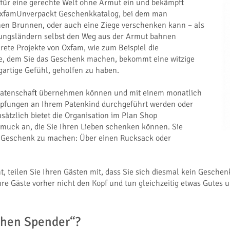
h für eine gerechte Welt ohne Armut ein und bekämpft
r OxfamUnverpackt Geschenkkatalog, bei dem man
nen Brunnen, oder auch eine Ziege verschenken kann – als
lungsländern selbst den Weg aus der Armut bahnen
rete Projekte von Oxfam, wie zum Beispiel die
ge, dem Sie das Geschenk machen, bekommt eine witzige
artige Gefühl, geholfen zu haben.
ine Patenschaft übernehmen können und mit einem monatlich
mpfungen an Ihrem Patenkind durchgeführt werden oder
ätzlich bietet die Organisation im Plan Shop
muck an, die Sie Ihren Lieben schenken können. Sie
n Geschenk zu machen: Über einen Rucksack oder
, teilen Sie Ihren Gästen mit, dass Sie sich diesmal kein Gesche
hre Gäste vorher nicht den Kopf und tun gleichzeitig etwas Gutes u
chen Spender“?