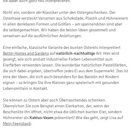
sie dabei auch ganz neu interpretieren.
Nicht
ein
, sondern
der
Klassiker unter den Ostergeschenken. Der
Osterhase versteckt Varianten aus Schokolade, Plastik und Hühnereiern
in allen denkbaren Formen und Größen – am spannendsten sind aber
die selbstgemachten. Wir haben die besten Ideen gesammelt und
verweisen auf die ausführlichen Anleitungen.
Eine einfache, klassische Variante des bunten Ostereis interpretiert
Better Homes and Gardens
auf
natürlich-nachhaltige
Art: Hier wird
gezeigt, wie sich anstatt industrieller Farben Lebensmittel zum
Eierfärben verwenden lassen. Die wunderbar natürlichen Pastellfarben,
die sich dabei ergeben, übertreffen jedes Ei aus dem Supermarkt. Das ist
eine der Ideen, die sich auch besonders für das Basteln mit Kindern
eignen – so bringen Sie Ihre Kleinen ganz spielerisch mit gesunden
Lebensmitteln in Kontakt.
Sie können zu Ostern aber auch Überraschendes schenken.
Überreichen Sie zum Beispiel einen Eierkarton, der, wenn der
Beschenkte ihn öffnet, nicht etwa die üblichen bunten Eier, sondern
Hühnereier als
Kaktus-Vasen
präsentiert! Wie das geht, zeigt Lisa auf
Mein Feenstaub
.