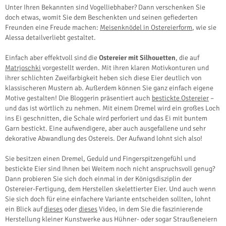
Unter Ihren Bekannten sind Vogelliebhaber? Dann verschenken Sie
doch etwas, womit Sie dem Beschenkten und seinen gefiederten
Freunden eine Freude machen:
Meisenknödel in Ostereierform
, wie sie
Alessa detailverliebt gestaltet.
Einfach aber effektvoll sind die
Ostereier mit Silhouetten
, die auf
Matrjoschki
vorgestellt werden. Mit ihren klaren Motivkonturen und
ihrer schlichten Zweifarbigkeit heben sich diese Eier deutlich von
klassischeren Mustern ab. Außerdem können Sie ganz einfach eigene
Motive gestalten! Die Bloggerin präsentiert auch
bestickte Ostereier
–
und das ist wörtlich zu nehmen. Mit einem Dremel wird ein großes Loch
ins Ei geschnitten, die Schale wird perforiert und das Ei mit buntem
Garn bestickt. Eine aufwendigere, aber auch ausgefallene und sehr
dekorative Abwandlung des Ostereis. Der Aufwand lohnt sich also!
Sie besitzen einen Dremel, Geduld und Fingerspitzengefühl und
bestickte Eier sind Ihnen bei Weitem noch nicht anspruchsvoll genug?
Dann probieren Sie sich doch einmal in der Königsdisziplin der
Ostereier-Fertigung, dem Herstellen skelettierter Eier. Und auch wenn
Sie sich doch für eine einfachere Variante entscheiden sollten, lohnt
ein Blick auf
dieses
oder
dieses
Video, in dem Sie die faszinierende
Herstellung kleiner Kunstwerke aus Hühner- oder sogar Straußeneiern