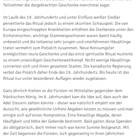
Teilnehmer die dargebrachten Geschenke manchmal sogar.
Im Laufe des 19. Jahrhunderts und unter Einfluss weißer Siedler
pervertierte das Ritual jedoch zu einem skurrilen Schauspiel: Die von
Europa eingeschleppten Krankheiten erhöhten die Sterberate unter den
Einheimischen, wichtige Stammespositionen waren damit häufig
unbesetzt und die teilweise sehr jungen und unerfahrenen Häuptlinge
traten vermehrt zum Potlatch zusammen. Neue Konsumgüter
ermöglichten teure Geschenke und das einst spirituelle Ritual mutierte
zu einem unwürdigen Geschenkewettkampf. Nicht wenige Häuptlinge
ruinierten sich und ihren gesamten Stamm. Die kanadische Regierung
verbot das Polatch daher Ende des 19. Jahrhunderts. Bis heute ist das
Ritual nur unter besonderen Auflagen wieder zugelassen.
Ganz ähnlich hielten es die Fürsten im Mittelalter gegenüber dem
fränkischen König. Im 8. Jahrhundert kam die Idee auf, dass auch der
Adel Steuern zahlen könnte – dieser war natürlich empört von der
Aussicht, wie gewöhnliche Unfreie Abgaben leisten zu müssen und man
einigte sich auf einen Kompromiss: Eine freiwillige Abgabe, deren
Häufigkeit und Höhe der Gebende bestimmt. Bald galten diese Spenden
als obligatorisch, doch immer noch war keine Summe festgesetzt. Mit
der Zeit begannen die Fürsten, sich gegenseitig in ihren jährlichen