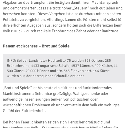
Abgaben zu übertrumpfen. Sie festigten damit ihren Machtanspruch
und demonstrierten, dass sie trotz hoher „Steuern“ noch gut leben und
herrschen konnten. Dieses Vorgehen ist also durchaus mit den späten
Potlatchs zu vergleichen. Allerdings kamen die Fürsten nicht selbst für
ihre erhöhten Ausgaben aus, sondern holten sich die Differenzen beim
Volk zurück – durch radikale Erhöhung des Zehnt oder gar Raubzüge.
Panem et circenses – Brot und Spiele
INFO: Bei der Landshuter Hochzeit 1475 wurden 323 Ochsen, 285
Brühschweine, 1133 ungarische Schafe, 1537 Lämmer, 490 Kälber, 11
500 Gänse, 40 000 Hühner und 194 345 Eier verzehrt. 146 Köche
wurden aus der herzoglichen Schatulle entlohnt.
„Brot und Spiele“ ist bis heute ein gültiges und funktionierendes
Machtinstrument: Scheinbar großzügige Wahlgeschenke oder
aufwendige Inszenierungen lenken von politischen oder
wirtschaftlichen Problemen ab und vermitteln dem Volk ein wohliges
Gefühl der Zufriedenheit.
Bei hohen Feierlichkeiten zeigen sich Herrscher großzügig und
beschenken das Volk – Krönungen sind noch heute häufig Anlass für