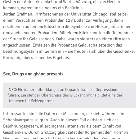
Gesten der Aufmerksamkeit und Wertschätzung, die von Herzen
kommen, waren und sind uns ein Bedürfnis.
Jordan Grafman, Hirnforscher an der Universität Chicago, stellte bei
einem Versuch seinen Probanden 128 Dollar zur Verfügung, dann
erschienen auf einem Bildschirm die Symbole von Hilfsorganisationen
und auch anderen Probanden. Mit einem Klick konnten die Teilnehmer
der Studie ihr Geld spenden. Dabei waren sie stets an einen Hirnscan
angeschlossen. Erhielten die Probanden Geld, schaltete sich das
Belohnungssystem im Gehirn ein – sie freuten sich über die Geschenke.
Ein wenig überraschendes Ergebnis.
Sex, Drugs and giving presents
INFO: Ein dauerhafter Mangel an Dopamin kann zu Depressionen
führen. Ein stetiger Überschuss des Glückshormons bildet eine der
Ursachen für Schizophrenie.
Interessanter sind die Daten der Messungen, die sich während eines
Schenkvorgangs zeigten. Auch in diesem Fall aktiviert sich das
Belohnungssystem, allerdings viel intensiver als beim Erhalt von
Geschenken. Durch Großzügigkeit setzt der Körper mit dem Hormon
Dopamin den gleichen Stoff frei wie bei Sex oder dem Konsum von