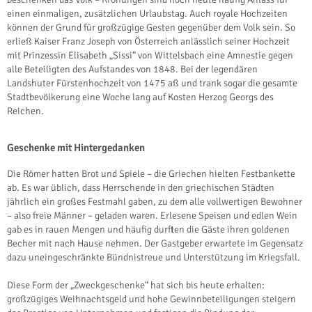
einen einmaligen, zusätzlichen Urlaubstag. Auch royale Hochzeiten
können der Grund für großzügige Gesten gegenüber dem Volk sein. So
erließ Kaiser Franz Joseph von Österreich anlässlich seiner Hochzeit
mit Prinzessin Elisabeth „Sissi“ von Wittelsbach eine Amnestie gegen
alle Beteiligten des Aufstandes von 1848. Bei der legendären
Landshuter Fürstenhochzeit von 1475 aß und trank sogar die gesamte
Stadtbevölkerung eine Woche lang auf Kosten Herzog Georgs des
Reichen.
Geschenke mit Hintergedanken
Die Römer hatten Brot und Spiele – die Griechen hielten Festbankette
ab. Es war üblich, dass Herrschende in den griechischen Städten
jährlich ein großes Festmahl gaben, zu dem alle vollwertigen Bewohner
– also freie Männer – geladen waren. Erlesene Speisen und edlen Wein
gab es in rauen Mengen und häufig durften die Gäste ihren goldenen
Becher mit nach Hause nehmen. Der Gastgeber erwartete im Gegensatz
dazu uneingeschränkte Bündnistreue und Unterstützung im Kriegsfall.
Diese Form der „Zweckgeschenke“ hat sich bis heute erhalten:
großzügiges Weihnachtsgeld und hohe Gewinnbeteiligungen steigern