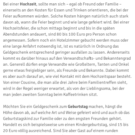
Bei einer
Hochzeit
, sollte man sich – egal ob Freund oder Familie –
einerseits an den Kosten für Essen und Trinken orientieren, die bei der
Feier aufkommen würden. Solche Kosten hängen natürlich auch stark
davon ab, wann die Feier beginnt und wie lange gefeiert wird. Bei einer
Hochzeitsfeier, die schon mittags beginnt und bis in die späten
Abendstunden andauert, sind 80 bis 100 Euro pro Person schon
angemessen. Sofern noch ein Hotelzimmer gebucht werden muss oder
eine lange Anfahrt notwendig ist, ist es natürlich in Ordnung das
Geldgeschenk entsprechend geringer ausfallen zu lassen. Andererseits
kommt es darüber hinaus auf den Verwandtschafts- und Bekanntengrad
an. Generell dürfen enge Verwandte wie Großeltern, Tanten und Onkel
gerne etwas freigiebiger sein, als Freunde und Bekannte. Dabei kommt
es aber auch darauf an, wie viel Kontakt mit dem Hochzeitspaar besteht.
Von einer Cousine, die man alle drei Jahre beim Familientreffen sieht,
wird in der Regel weniger erwartet, als von der Lieblingsoma, bei der
man jeden zweiten Sonntag beim Kaffeetrinken sitzt.
Möchten Sie ein Geldgeschenk zum
Geburtstag
machen, hängt die
Höhe davon ab, auf welche Art und Weise gefeiert wird und auch ob das
Geburtstagskind zur Familie oder zu den engsten Freunden gehört.
Handelt es sich beispielsweise um einen Kindergeburtstag, sind 15 bis
20 Euro völlig ausreichend. Sind Sie aber Gast auf einem runden