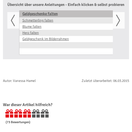
Übersicht über unsere Anleitungen - Einfach klicken & selbst probieren
Geldgeschenke falten
G
Schmetterling falten
G
Blume falten
F
Herz falten
G
Geldgeschenk im Bilderrahmen
G
E
M
Autor: Vanessa Hamel
Zuletzt überarbeitet: 06.03.2015
War dieser Artikel hilfreich?
(
73
Bewertungen)