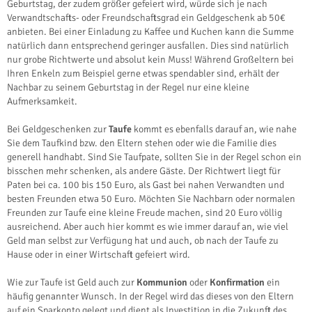
Geburtstag, der zudem größer gefeiert wird, würde sich je nach
Verwandtschafts- oder Freundschaftsgrad ein Geldgeschenk ab 50€
anbieten. Bei einer Einladung zu Kaffee und Kuchen kann die Summe
natürlich dann entsprechend geringer ausfallen. Dies sind natürlich
nur grobe Richtwerte und absolut kein Muss! Während Großeltern bei
Ihren Enkeln zum Beispiel gerne etwas spendabler sind, erhält der
Nachbar zu seinem Geburtstag in der Regel nur eine kleine
Aufmerksamkeit.
Bei Geldgeschenken zur
Taufe
kommt es ebenfalls darauf an, wie nahe
Sie dem Taufkind bzw. den Eltern stehen oder wie die Familie dies
generell handhabt. Sind Sie Taufpate, sollten Sie in der Regel schon ein
bisschen mehr schenken, als andere Gäste. Der Richtwert liegt für
Paten bei ca. 100 bis 150 Euro, als Gast bei nahen Verwandten und
besten Freunden etwa 50 Euro. Möchten Sie Nachbarn oder normalen
Freunden zur Taufe eine kleine Freude machen, sind 20 Euro völlig
ausreichend. Aber auch hier kommt es wie immer darauf an, wie viel
Geld man selbst zur Verfügung hat und auch, ob nach der Taufe zu
Hause oder in einer Wirtschaft gefeiert wird.
Wie zur Taufe ist Geld auch zur
Kommunion
oder
Konfirmation
ein
häufig genannter Wunsch. In der Regel wird das dieses von den Eltern
auf ein Sparkonto gelegt und dient als Investition in die Zukunft des