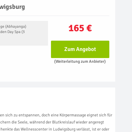
wigsburg
165 €
ge (Abhayanga)
den Day Spa (3
Zum Angebot
(Weiterleitung zum Anbieter)
en sich zu entspannen, doch eine Körpermassage eignet sich für
ern die Seele, während der Blutkreislauf wieder angeregt
henkte das Wellnesscenter in Ludwigsburg verlässt, ist er oder