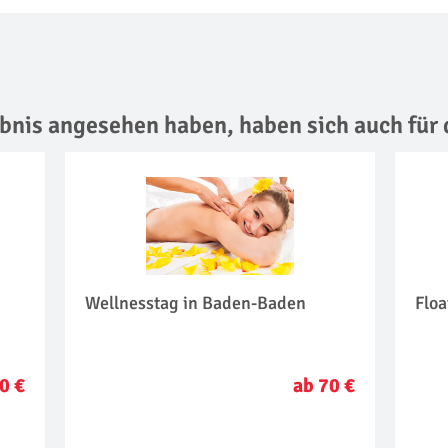
lebnis angesehen haben,
haben sich auch für 
Wellnesstag in Baden-Baden
Floa
0 €
ab 70 €