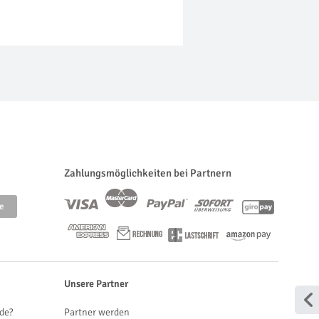
Zahlungsmöglichkeiten bei Partnern
Unsere Partner
de?
Partner werden