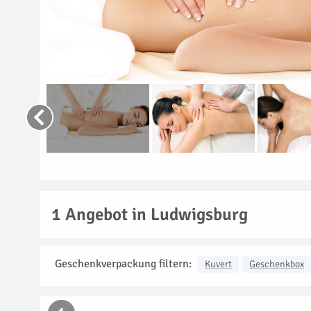
1
Angebot in Ludwigsburg
Geschenkverpackung filtern:
Kuvert
Geschenkbox