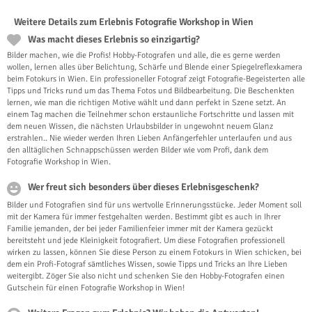
Weitere Details zum Erlebnis Fotografie Workshop in Wien
Was macht dieses Erlebnis so einzigartig?
Bilder machen, wie die Profis! Hobby-Fotografen und alle, die es gerne werden
wollen, lernen alles über Belichtung, Schärfe und Blende einer Spiegelreflexkamera
beim Fotokurs in Wien. Ein professioneller Fotograf zeigt Fotografie-Begeisterten alle
Tipps und Tricks rund um das Thema Fotos und Bildbearbeitung. Die Beschenkten
lernen, wie man die richtigen Motive wählt und dann perfekt in Szene setzt. An
einem Tag machen die Teilnehmer schon erstaunliche Fortschritte und lassen mit
dem neuen Wissen, die nächsten Urlaubsbilder in ungewohnt neuem Glanz
erstrahlen.. Nie wieder werden Ihren Lieben Anfängerfehler unterlaufen und aus
den alltäglichen Schnappschüssen werden Bilder wie vom Profi, dank dem
Fotografie Workshop in Wien.
Wer freut sich besonders über dieses Erlebnisgeschenk?
Bilder und Fotografien sind für uns wertvolle Erinnerungsstücke. Jeder Moment soll
mit der Kamera für immer festgehalten werden. Bestimmt gibt es auch in Ihrer
Familie jemanden, der bei jeder Familienfeier immer mit der Kamera gezückt
bereitsteht und jede Kleinigkeit fotografiert. Um diese Fotografien professionell
wirken zu lassen, können Sie diese Person zu einem Fotokurs in Wien schicken, bei
dem ein Profi-Fotograf sämtliches Wissen, sowie Tipps und Tricks an Ihre Lieben
weitergibt. Zöger Sie also nicht und schenken Sie den Hobby-Fotografen einen
Gutschein für einen Fotografie Workshop in Wien!