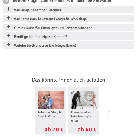
Weitere Fragen zum Erlebnis? Wir haben die Antworten!
Wie lange dauert der Fotokurs?
Was lernt man bei einem Fotografie Workshop?
Gibt es Kurse für Einsteiger und Fortgeschrittene?
Benötige ich eine eigene Kamera?
Welche Motive werde ich fotografieren?
Das könnte Ihnen auch gefallen
Foto Love Story für
Professionelles
Segway Tour in
Zwei in Wien
Fotoshooting in
Wien
Wien
ab 70 €
ab 40 €
ab 93 €