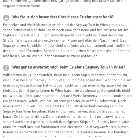
oder Familienmitgliedern diese einzigartige Stadtführung und lassen Sie sie ein
Segway mieten in Wien!
Wer freut sich besonders über dieses Erlebnisgeschenk?
Entdecker und Weltenbummler werden bei der Segway Tour in Wien einiges zu
sehen bekommen und dabei auch noch eine ganz neue und futuristische Art des
Sightseeings erleben. Auf den zweirädrigen Vehikeln geht es rasant durch die
Straßen Wiens, vorbei am weltbekannten Prater und über den Naschmarkt. Das
Segway fahren ist wirklich kinderleicht und jeder wird sich schnell und intuitiv mit
der Lenkung anfreunden. Schenken Sie Ihren Lieben dieses fantastische Erlebnis
und lassen Sie sie Wien auf ganz neuartige Weise entdecken!
Was genau erwartet mich beim Erlebnis Segway Tour in Wien?
Willkommen im 21. Jahrhundert, kann man jedem sagen der erstaunt dreinblickt,
wenn man bei einer Segway Tour in Wien durch die Gegend düst. Wer noch nie auf
einem Segway gestanden hat wird überrascht sein von einer völlig neuen Art der
Mobilität. Beim Segway fahren in Wien haben sie die einmalige Gelegenheit, nicht
nur Wien auf einer ganz besonderen Art und Weise kennen zu lernen, sonder auch
ein ganz neues Gefühl, von der Fortbewegung der Zukunft zu bekommen. Nach
einer kurzen Einweisung und einem kleinen Fahrsicherheitstraining kann die
Segway Tour Wien losgehen. Man wird schnell merken, dass die Steuerung nach
kurzer Zeit kinderleicht ist. Durchs nach vorne lehnen fährt man vorwärts und
steuert auch sonst ganz intuitiv mit dem eigenen Körper. Ein Segway kommt ganz
ohne Treibstoff aus und funktioniert rein elektrisch. Beim Segway fahren in Wien,
lernen sie so die Stadt von einer ganz anderen Perspektive kennen. Die kundigen