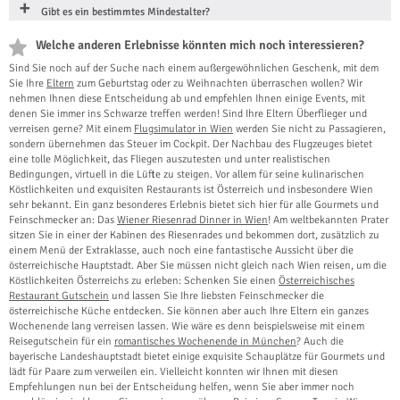
Gibt es ein bestimmtes Mindestalter?
Welche anderen Erlebnisse könnten mich noch interessieren?
Sind Sie noch auf der Suche nach einem außergewöhnlichen Geschenk, mit dem
Sie Ihre
Eltern
zum Geburtstag oder zu Weihnachten überraschen wollen? Wir
nehmen Ihnen diese Entscheidung ab und empfehlen Ihnen einige Events, mit
denen Sie immer ins Schwarze treffen werden! Sind Ihre Eltern Überflieger und
verreisen gerne? Mit einem
Flugsimulator in Wien
werden Sie nicht zu Passagieren,
sondern übernehmen das Steuer im Cockpit. Der Nachbau des Flugzeuges bietet
eine tolle Möglichkeit, das Fliegen auszutesten und unter realistischen
Bedingungen, virtuell in die Lüfte zu steigen. Vor allem für seine kulinarischen
Köstlichkeiten und exquisiten Restaurants ist Österreich und insbesondere Wien
sehr bekannt. Ein ganz besonderes Erlebnis bietet sich hier für alle Gourmets und
Feinschmecker an: Das
Wiener Riesenrad Dinner in Wien
! Am weltbekannten Prater
sitzen Sie in einer der Kabinen des Riesenrades und bekommen dort, zusätzlich zu
einem Menü der Extraklasse, auch noch eine fantastische Aussicht über die
österreichische Hauptstadt. Aber Sie müssen nicht gleich nach Wien reisen, um die
Köstlichkeiten Österreichs zu erleben: Schenken Sie einen
Österreichisches
Restaurant Gutschein
und lassen Sie Ihre liebsten Feinschmecker die
österreichische Küche entdecken. Sie können aber auch Ihre Eltern ein ganzes
Wochenende lang verreisen lassen. Wie wäre es denn beispielsweise mit einem
Reisegutschein für ein
romantisches Wochenende in München
? Auch die
bayerische Landeshauptstadt bietet einige exquisite Schauplätze für Gourmets und
lädt für Paare zum verweilen ein. Vielleicht konnten wir Ihnen mit diesen
Empfehlungen nun bei der Entscheidung helfen, wenn Sie aber immer noch