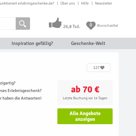
unktioniert erlebnisgeschenke.de?
Über uns
Hilfe
Newsletter
0
Wunschzettel
26,8 Tsd.
Inspiration gefällig?
Geschenke-Welt
127
zigartig?
ab 70 €
ieses Erlebnisgeschenk?
r haben die Antworten!
Letzte Buchung vor 14 Tagen
Alle Angebote
anzeigen