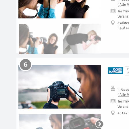
(
Alle 
Termin
Verans
exakte
Kauf e
6
P
A
in
Gesc
(
Alle 
Termin
Verans
45147 