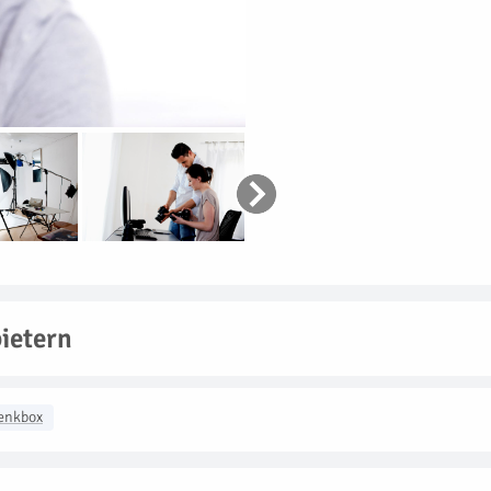
ietern
enkbox