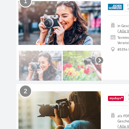
1
P
A
in
Gesc
(
Alle 
Termin
Verans
85354 
2
als
PD
Gesch
(
Alle 