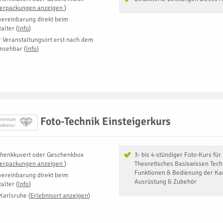
Verpackungen anzeigen
)
vereinbarung direkt beim
talter
(
Info
)
r Veranstaltungsort erst nach dem
insehbar
(
Info
)
Foto-Technik Einsteigerkurs
remium
nbieter
henkkuvert oder Geschenkbox
3- bis 4-stündiger Foto-Kurs für
Verpackungen anzeigen
)
Theoretisches Basiswissen Tec
Funktionen & Bedienung der Ka
vereinbarung direkt beim
Ausrüstung & Zubehör
talter
(
Info
)
Karlsruhe
(
Erlebnisort anzeigen
)