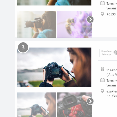
Termin
Verans
76133 
3
Premium
Anbieter
in
Gesc
(
Alle 
Termin
Verans
exakte
Kauf e