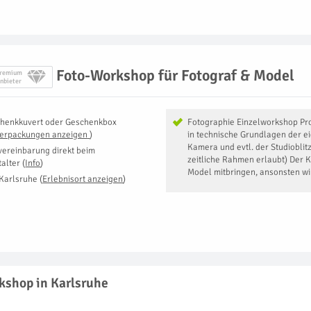
Foto-Workshop für Fotograf & Model
remium
nbieter
henkkuvert oder Geschenkbox
Fotographie Einzelworkshop Pro
Verpackungen anzeigen
)
in technische Grundlagen der e
Kamera und evtl. der Studioblitz
vereinbarung direkt beim
zeitliche Rahmen erlaubt) Der 
talter
(
Info
)
Model mitbringen, ansonsten wi
Karlsruhe
(
Erlebnisort anzeigen
)
kshop in Karlsruhe