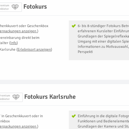
Fotokurs
remium
nbieter
henkkuvert oder Geschenkbox
6- bis 8-stündiger Fotokurs Bet
Verpackungen anzeigen
)
erfahrenen Kursleiter Einführun
Grundlagen der Spiegelreflexk
vereinbarung direkt beim
Umgang mit einer digitalen Spi
talter
(
Info
)
Informationen zu Motivauswahl,
Karlsruhe
(
Erlebnisort anzeigen
)
Perspekti
Fotokurs Karlsruhe
Premium
Anbieter
F
in
Geschenkkuvert oder in
Einführung in die digitale Fotog
enkbox
Funktionen und Bedienelemente
Verpackungen anzeigen
)
Grundlagen der Kamera und Stu