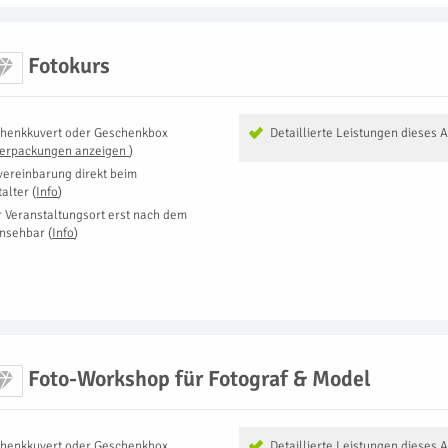
Fotokurs
henkkuvert oder Geschenkbox
Detaillierte Leistungen dieses 
Verpackungen anzeigen
)
vereinbarung direkt beim
talter
(
Info
)
r Veranstaltungsort erst nach dem
insehbar
(
Info
)
Foto-Workshop für Fotograf & Model
henkkuvert oder Geschenkbox
Detaillierte Leistungen dieses 