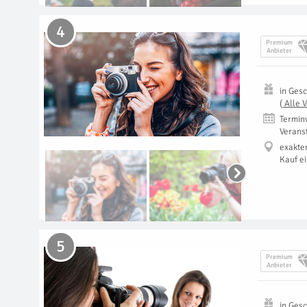
4
Premium
Anbieter
in
Gesc
(
Alle 
Termin
Verans
exakte
Kauf e
5
Premium
Anbieter
in
Gesc