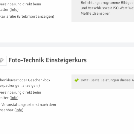
Belichtungsprogramme Bildgest
vereinbarung direkt beim
und Verschlusszeit ISO-Wert We
talter
(
Info
)
Meßfeldsensoren
Karlsruhe
(
Erlebnisort anzeigen
)
Foto-Technik Einsteigerkurs
henkkuvert oder Geschenkbox
Detaillierte Leistungen dieses 
Verpackungen anzeigen
)
vereinbarung direkt beim
talter
(
Info
)
r Veranstaltungsort erst nach dem
insehbar
(
Info
)