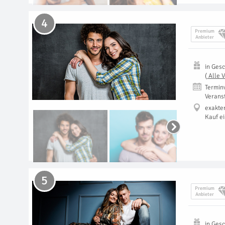
4
Premium
Anbieter
in
Gesc
(
Alle 
Termin
Verans
exakte
Kauf e
5
Premium
Anbieter
in
Gesc