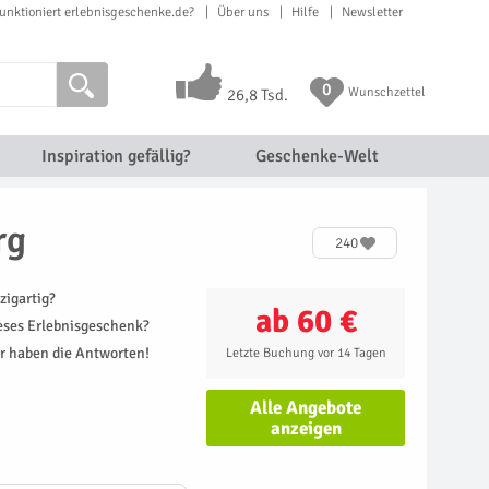
unktioniert erlebnisgeschenke.de?
Über uns
Hilfe
Newsletter
0
Wunschzettel
26,8 Tsd.
Inspiration gefällig?
Geschenke-Welt
rg
240
zigartig?
ab 60 €
ieses Erlebnisgeschenk?
r haben die Antworten!
Letzte Buchung vor 14 Tagen
Alle Angebote
anzeigen