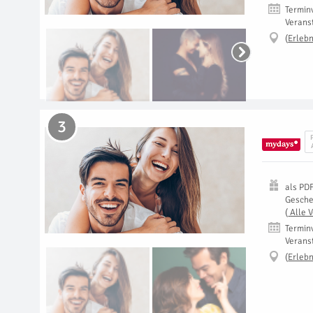
Termin
Verans
(
Erlebn
3
als
PD
Gesch
(
Alle 
Termin
Verans
(
Erlebn