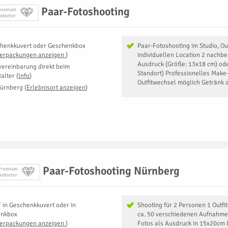
Paar-Fotoshooting
remium
nbieter
henkkuvert oder Geschenkbox
Paar-Fotoshooting im Studio, Ou
Verpackungen anzeigen
)
individuellen Location 2 nachbe
Ausdruck (Größe: 13x18 cm) oder
vereinbarung direkt beim
Standort) Professionelles Make-
talter
(
Info
)
Outfitwechsel möglich Getränk
ürnberg
(
Erlebnisort anzeigen
)
Paar-Fotoshooting Nürnberg
Premium
Anbieter
F
in
Geschenkkuvert oder in
Shooting für 2 Personen 1 Outf
enkbox
ca. 50 verschiedenen Aufnahme
Verpackungen anzeigen
)
Fotos als Ausdruck in 15x20cm 