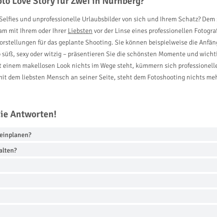
to Love Story für Zwei in Nürnberg?
fies und unprofessionelle Urlaubsbilder von sich und Ihrem Schatz? Dem se
am mit Ihrem oder Ihrer
Liebsten
vor der Linse eines professionellen Fotogr
stellungen für das geplante Shooting. Sie können beispielweise die Anfäng
 süß, sexy oder witzig – präsentieren Sie die schönsten Momente und wicht
t einem makellosen Look nichts im Wege steht, kümmern sich professionelle
d mit dem liebsten Mensch an seiner Seite, steht dem Fotoshooting nichts m
die Antworten!
s einplanen?
alten?