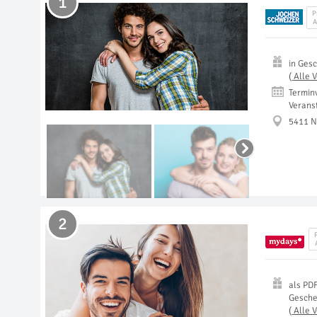
1
P
A
in
Gesc
(
Alle 
Termin
Verans
5411 N
2
als
PD
Gesch
(
Alle 