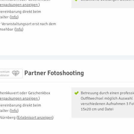
Verpackungen anzeigen
)
vereinbarung direkt beim
talter
(
Info
)
r Veranstaltungsort erst nach dem
insehbar
(
Info
)
Partner Fotoshooting
remium
nbieter
henkkuvert oder Geschenkbox
Betreuung durch einen professi
Verpackungen anzeigen
)
Outfitwechsel möglich Auswahl 
verschiedenen Aufnahmen 3 Fot
vereinbarung direkt beim
15x20 cm und Datei
talter
(
Info
)
Nürnberg
(
Erlebnisort anzeigen
)