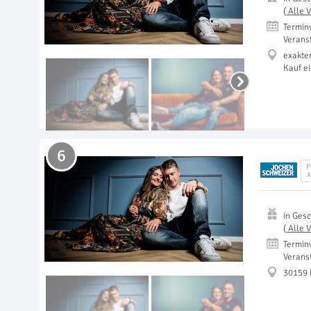
(
Alle 
Termin
Verans
exakte
Kauf e
6
P
A
in
Gesc
(
Alle 
Termin
Verans
30159 