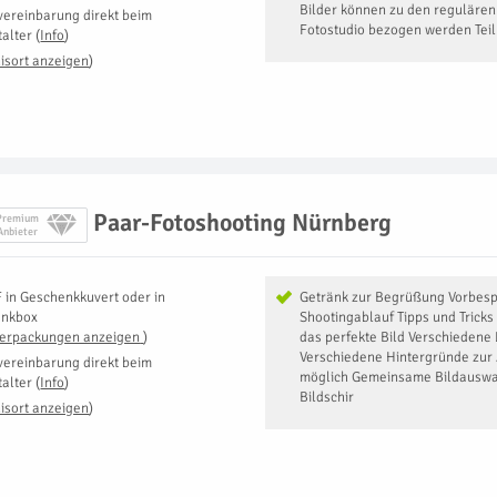
Bilder können zu den regulären 
vereinbarung direkt beim
Fotostudio bezogen werden Tei
talter
(
Info
)
isort anzeigen
)
Paar-Fotoshooting Nürnberg
Premium
Anbieter
F
in
Geschenkkuvert oder in
Getränk zur Begrüßung Vorbes
enkbox
Shootingablauf Tipps und Tricks
Verpackungen anzeigen
)
das perfekte Bild Verschiedene 
Verschiedene Hintergründe zur
vereinbarung direkt beim
möglich Gemeinsame Bildauswa
talter
(
Info
)
Bildschir
isort anzeigen
)