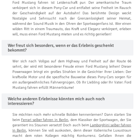
Ford Mustang fahren ist Leidenschaft pur: Der amerikanische Traum
verkörpert sich in diesem Pony-Car und entfaltet seine Freiheit im Rausch
der Geschwindigkeit auf der Autobahn! Das berühmte Design weckt
Nostalgie und Sehnsucht nach der Grenzenlosigkeit seiner Heimat,
während der Sound Musik in den Ohren der Sportwagenfans ist. Wer einen
wilden Ritt in einem Traumauto, das Kraft und Eleganz verkörpert, erleben
will, muss einen Ford Mustang mieten und es richtig genießen!
Wer freut sich besonders, wenn er das Erlebnis geschenkt
bekommt?
Wer sich nach Vollgas auf dem Highway und Freiheit auf der Route 66
sehnt, der wird mit besonderer Freude einen Ford Mustang leihen! Dieser
Powerwagen bringt ein großes Strahlen in die Gesichter Ihrer Lieben: Der
kraftvolle Motor und die spezifische Bauweise dieses Pony-Cars sorgen für
ein außergewöhnliches Fahrvergnügen. Ob Ihr Liebling oder Ihr Vater: Ford
Mustang fahren erfüllt Männerträume!
Welche anderen Erlebnisse könnten mich auch noch
interessieren?
Sie möchten noch mehr schnelle Boliden kennenlernen? Dann starten Sie
beim
Ferrari selber fahren in Berlin
, dem Klassiker der Sportwagen, der Sie
garantiert ins Staunen versetzt! Doch auch beim
Lamborghini selber fahren
in Berlin
, können Sie voll auskosten, denn dieser italienische Luxustraun
macht dem roten Kollegen mächtig Konkurrenz. Gefallen Ihnen die