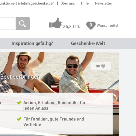
unktioniert erlebnisgeschenke.de?
Über uns
Hilfe
Newsletter
0
Wunschzettel
26,8 Tsd.
Inspiration gefällig?
Geschenke-Welt
90
 Boot verbringen
n
Action, Erholung, Romantik - für
jeden Anlass
Für Familien, gute Freunde und
Verliebte