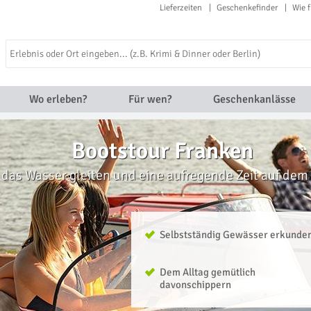
Lieferzeiten
Geschenkefinder
Wie f
Wo erleben?
Für wen?
Geschenkanlässe
Bootstour Franken
das Wasser gleiten und eine aufregende Zeit auf dem
Selbstständig Gewässer erkunde
Dem Alltag gemütlich
davonschippern