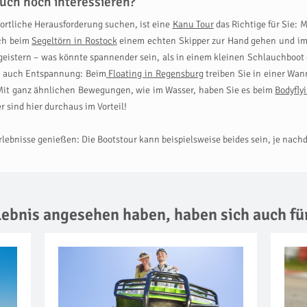
uch noch interessieren?
portliche Herausforderung suchen, ist eine
Kanu Tour
das Richtige für Sie: 
uch beim
Segeltörn in Rostock
einem echten Skipper zur Hand gehen und im d
eistern – was könnte spannender sein, als in einem kleinen Schlauchboot 
rn auch Entspannung: Beim
Floating in Regensburg
treiben Sie in einer Wan
Mit ganz ähnlichen Bewegungen, wie im Wasser, haben Sie es beim
Bodyfly
sind hier durchaus im Vorteil!
ebnisse genießen: Die Bootstour kann beispielsweise beides sein, je nachd
rlebnis angesehen haben,
haben sich auch fü