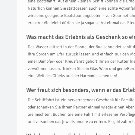
eine Bootsfahrt! Auf einem kleinen Schiff können die Erh
Natürlich können Sie stattdessen auch eine echte Actionfah
wird eine geeignete Bootstour angeboten – von Gourmetfahrt
erobern: Vielleicht dürfen sie ja sogar selbst einmal das S
Was macht das Erlebnis als Geschenk so ein
Das Wasser glitzert in der Sonne, der Bug schneidet sanft d
Ihre Sorgen am Ufer zurück lassen und einfach nur den M
einer Dampfer- oder Kreuzfahrt gehört Ihnen der Kutter 
verwöhnen lassen. Trinken Sie ein Glas Wein und genießen S
eine Welt des Glücks und der Harmonie schenken!
Wer freut sich besonders, wenn er das Erl
Die Schifffahrt ist ein hervorragendes Geschenk für Famili
oder schenken Sie Ihrem Partner einmal wieder einen Abend
Sie möchten: Buchen Sie eine Fahrt mit erlesener Verpfleg
und versuchen das jeweils andere zu entern. Es gibt zahlrei