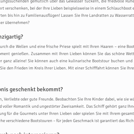
olungssuchenden gemütlich über das Gewässer tuckern, die friedvolle Ruh
rt verschenken, bei der Ihre Lieben beispielsweise in einem Schlauchboot 
en bis hin zu Familienausflügen! Lassen Sie Ihre Landratten zu Wasserratt
teuer übernehmen?
zigartig?
urch die Wellen und eine frische Priese spielt mit Ihren Haaren – eine Boot
oment genießen. Zusammen mit Ihren Lieben können Sie das schöne Wette
hier ganz alleine! Sie können auch eine kulinarische Bootstour buchen u
ie den Frieden im Kreis Ihrer Lieben. Mit einer Schifffahrt können Sie Ih
ebnis geschenkt bekommt?
en, Verliebte oder gute Freunde. Beobachten Sie Ihre Kinder dabei, wie si
 voller Romantik und ungestörter Zweisamkeit. Das Schiff gehört ganz Ihn
ung für die Gourmets unter Ihren Lieben oder spielen Sie mit Ihrem gesam
che verschiedene Bootstouren – für jeden Geschmack ist garantiert das Rich