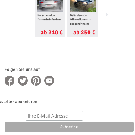
Porsche selber
Geländewagen
VW Bulli fahren in
fahren in München
Offroad fahren in
München
Langenaltheim
ab 210 €
ab 250 €
ab 47 €
Folgen Sie uns auf
sletter abonnieren