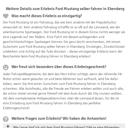
Weitere Details zum Erlebnis Ford Mustang selber fahren in Ebersberg
Was macht dieses Erlebnis so einzigartig?
Der Ford Mustang ist ein Fahrzeug, das wie kein anderes mit der Populärkultur
verwurzelt ist. Kein anderes Fahrzeug schaffte es so oft auf die Leinwand, wie der
amerikanische Sportwagen. Der Ford Mustang ist in diesem Sinne nichts weniger als
eine Legende auf vier Rädern. Eine Fahrt mit diesem aufregenden und
geschichtsträchtigen Spotwagen können Sie ganz leicht verschenken, mit einem
Gutschein zum Ford Mustang selber fahren in Ebersberg. Einsteigen, Zündschlüssel
umdrehen und richtig auf die Tube drücken – dieses einzigartige Erlebnis kann der
Beschenkte beim Ford Mustang fahren in Ebersberg erleben!
Wer freut sich besonders über dieses Erlebnisgeschenk?
Jeder Fahrspaßbegeisterte, bei dem das Herz höher schlägt, wenn der röhrende V8-
Motor schön warm gelaufen ist und beim Abfahren laut aufheult, wird Sie dafür
lieben, wenn Sie ihm einen Gutschein zum Ford Mustang fahren in Ebersberg
schenken. Alle Autofreaks, alle die Freude am Fahren erleben wollen und auch alle,
die schon immer einmal gerne filmreif mit dem Auto durch die City cruisen wollten,
mit dem normalerweise Hollywoodsternchen über die Leinwand düsen, für die ist
eine Einladung zum Ford Mustang fahren in Ebersberg das perfekte
Erlebnisgeschenk!
Weitere Fragen zum Erlebnis? Wir haben die Antworten!
Wie lange darf ich mit dem Ford Mustang fahren? Gibt es eine Kilometer-