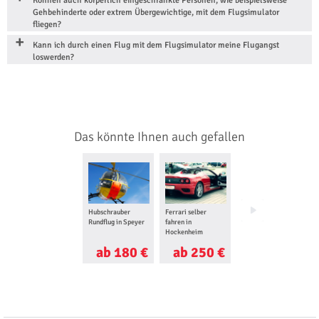
Können auch körperlich eingeschränkte Personen, wie beispielsweise
Gehbehinderte oder extrem Übergewichtige, mit dem Flugsimulator
fliegen?
Kann ich durch einen Flug mit dem Flugsimulator meine Flugangst
loswerden?
Das könnte Ihnen auch gefallen
Hubschrauber
Ferrari selber
Paintball spielen in
Rundflug in Speyer
fahren in
Stuttgart
Hockenheim
ab 180 €
ab 250 €
ab 55 €