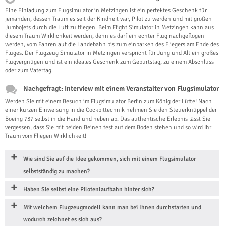
Eine Einladung zum Flugsimulator in Metzingen ist ein perfektes Geschenk für
jemanden, dessen Traum es seit der Kindheit war, Pilot zu werden und mit großen
Jumbojets durch die Luft zu fliegen. Beim Flight Simulator in Metzingen kann aus
diesem Traum Wirklichkeit werden, denn es darf ein echter Flug nachgeflogen
werden, vom Fahren auf die Landebahn bis zum einparken des Fliegers am Ende des
Fluges. Der Flugzeug Simulator in Metzingen verspricht für Jung und Alt ein großes
Flugvergnügen und ist ein ideales Geschenk zum Geburtstag, zu einem Abschluss
oder zum Vatertag.
Nachgefragt: Interview mit einem Veranstalter von Flugsimulator
Werden Sie mit einem Besuch im Flugsimulator Berlin zum König der Lüfte! Nach
einer kurzen Einweisung in die Cockpittechnik nehmen Sie den Steuerknüppel der
Boeing 737 selbst in die Hand und heben ab. Das authentische Erlebnis lässt Sie
vergessen, dass Sie mit beiden Beinen fest auf dem Boden stehen und so wird Ihr
Traum vom Fliegen Wirklichkeit!
Wie sind Sie auf die Idee gekommen, sich mit einem Flugsimulator
selbstständig zu machen?
Haben Sie selbst eine Pilotenlaufbahn hinter sich?
Mit welchem Flugzeugmodell kann man bei Ihnen durchstarten und
wodurch zeichnet es sich aus?