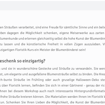
 Sträußen verarbeitet, sind eine Freude für sämtliche Sinne und ein beli
Lieben dagegen die Möglichkeit schenken, eigene Meiserwerke aus zarte
e Blumenkunde und erlernen gleichzeitig selbst die hohe Kunst der Blumenbi
 zu lassen und die künstlerische Freiheit in vollen Zügen auszuleben. V
gartigen Floristik Kurs ein Meister der Blumenbinderei sein!
eschenk so einzigartig?
 und sie in wunderschöne Gestecke und Sträuße zu verwandeln. Sie werden
g ist, um elegante und ausgefallene Blumensträuße selbst zu binden. Die Kre
hlich-bunte Sträuße im Frühling oder auch gruselige Halloween-Deko 
über Floristik lernen, befinden Sie sich in einer Gärtnerei - genau der 
Ihnen bei diesem Workshop auch noch interessante Hintergrundinformation
nfrohe Sträuße kreieren können. Die Materialien werden Ihnen im Floristik
tun. Schenken Sie Ihren Lieben die Möglichkeit, die Kunst der Blumenbi