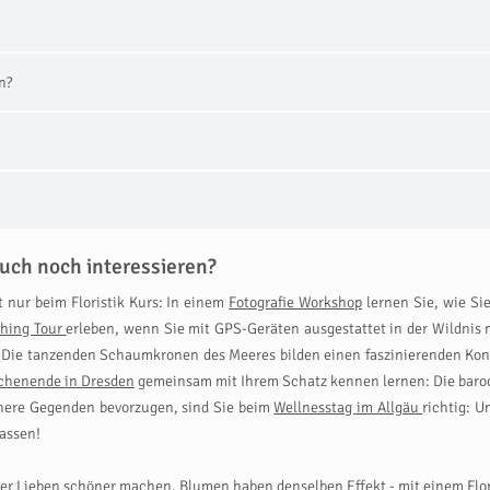
n?
uch noch interessieren?
t nur beim Floristik Kurs: In einem
Fotografie Workshop
lernen Sie, wie S
hing Tour
erleben, wenn Sie mit GPS-Geräten ausgestattet in der Wildnis 
: Die tanzenden Schaumkronen des Meeres bilden einen faszinierenden Kon
chenende in Dresden
gemeinsam mit Ihrem Schatz kennen lernen: Die barock
ichere Gegenden bevorzugen, sind Sie beim
Wellnesstag im Allgäu
richtig: 
lassen!
rer Lieben schöner machen. Blumen haben denselben Effekt - mit einem Flor