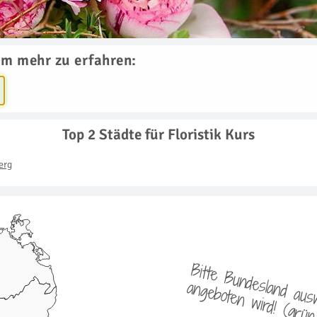
um mehr zu erfahren:
Top 2 Städte für Floristik Kurs
erg
i
o
i
l
t