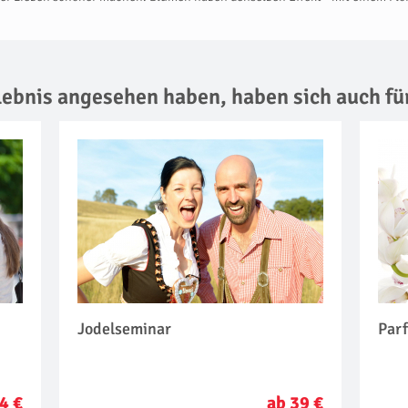
rlebnis angesehen haben,
haben sich auch fü
Jodelseminar
Par
4 €
ab 39 €