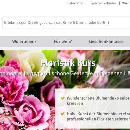
Lieferzeiten
Geschenkefinder
Wie f
Wo erleben?
Für wen?
Geschenkanlässe
Floristik Kurs
nbinderei lernen und schöne Gestecke mit eigenen H
Wunderschöne Blumendeko selbs
kreieren
Hohe Kunst der Blumenbinderei 
professionellen Floristen erlerne