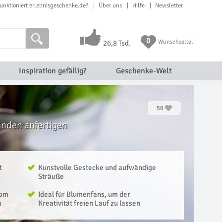
unktioniert erlebnisgeschenke.de?
Über uns
Hilfe
Newsletter
0
Wunschzettel
26,8 Tsd.
Inspiration gefällig?
Geschenke-Welt
50
änden anfertigen
t
Kunstvolle Gestecke und aufwändige
Sträuße
vom
Ideal für Blumenfans, um der
n
Kreativität freien Lauf zu lassen