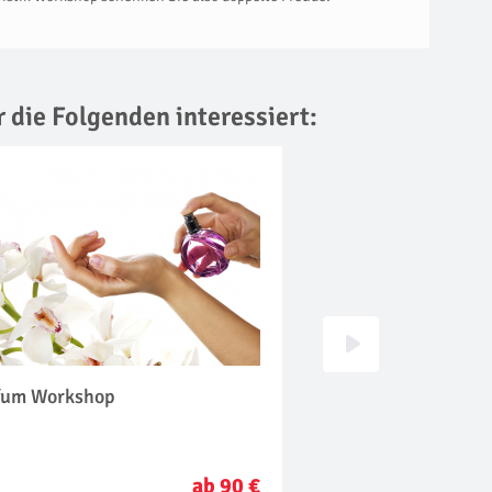
r die Folgenden interessiert:
fum Workshop
Glas Design Works
ab 90 €