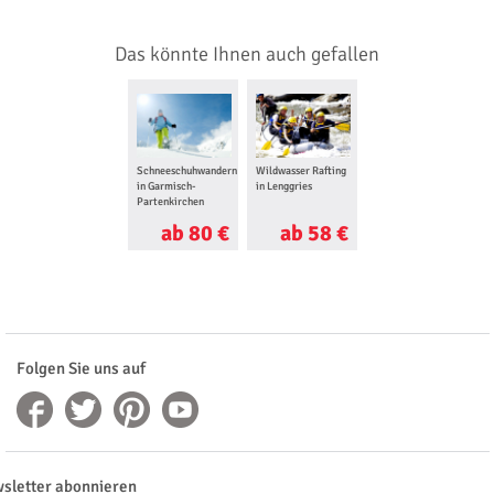
Das könnte Ihnen auch gefallen
Schneeschuhwandern
Wildwasser Rafting
in Garmisch-
in Lenggries
Partenkirchen
ab 80 €
ab 58 €
Folgen Sie uns auf
sletter abonnieren