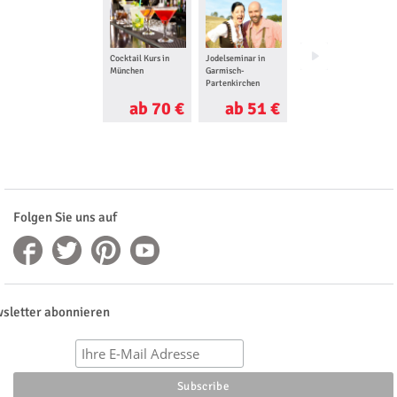
Cocktail Kurs in
Jodelseminar in
Grillkurs in
München
Garmisch-
München
Partenkirchen
ab 70 €
ab 51 €
ab 100 €
Folgen Sie uns auf
sletter abonnieren