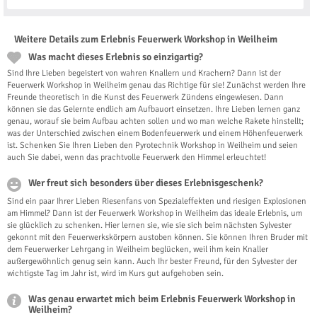
Weitere Details zum Erlebnis Feuerwerk Workshop in Weilheim
Was macht dieses Erlebnis so einzigartig?
Sind Ihre Lieben begeistert von wahren Knallern und Krachern? Dann ist der
Feuerwerk Workshop in Weilheim genau das Richtige für sie! Zunächst werden Ihre
Freunde theoretisch in die Kunst des Feuerwerk Zündens eingewiesen. Dann
können sie das Gelernte endlich am Aufbauort einsetzen. Ihre Lieben lernen ganz
genau, worauf sie beim Aufbau achten sollen und wo man welche Rakete hinstellt;
was der Unterschied zwischen einem Bodenfeuerwerk und einem Höhenfeuerwerk
ist. Schenken Sie Ihren Lieben den Pyrotechnik Workshop in Weilheim und seien
auch Sie dabei, wenn das prachtvolle Feuerwerk den Himmel erleuchtet!
Wer freut sich besonders über dieses Erlebnisgeschenk?
Sind ein paar Ihrer Lieben Riesenfans von Spezialeffekten und riesigen Explosionen
am Himmel? Dann ist der Feuerwerk Workshop in Weilheim das ideale Erlebnis, um
sie glücklich zu schenken. Hier lernen sie, wie sie sich beim nächsten Sylvester
gekonnt mit den Feuerwerkskörpern austoben können. Sie können Ihren Bruder mit
dem Feuerwerker Lehrgang in Weilheim beglücken, weil ihm kein Knaller
außergewöhnlich genug sein kann. Auch Ihr bester Freund, für den Sylvester der
wichtigste Tag im Jahr ist, wird im Kurs gut aufgehoben sein.
Was genau erwartet mich beim Erlebnis Feuerwerk Workshop in
Weilheim?