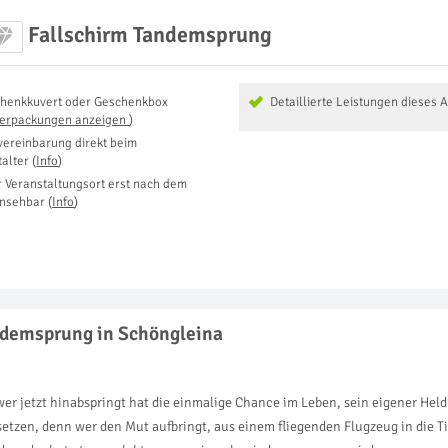
Fallschirm Tandemsprung
henkkuvert oder Geschenkbox
Detaillierte Leistungen dieses 
Verpackungen anzeigen
)
vereinbarung direkt beim
talter
(
Info
)
r Veranstaltungsort erst nach dem
insehbar
(
Info
)
andemsprung in Schöngleina
er jetzt hinabspringt hat die einmalige Chance im Leben, sein eigener Hel
tzen, denn wer den Mut aufbringt, aus einem fliegenden Flugzeug in die Ti