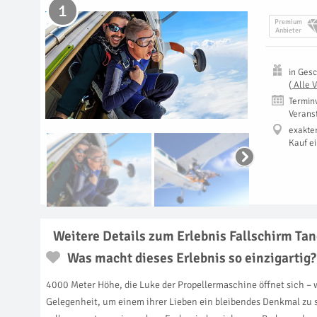
1
Premium
Anbieter
in
Gesc
(
Alle 
Termin
Verans
exakte
Kauf e
Weitere Details zum Erlebnis Fallschirm T
Was macht dieses Erlebnis so einzigartig?
4000 Meter Höhe, die Luke der Propellermaschine öffnet sich – w
Gelegenheit, um einem ihrer Lieben ein bleibendes Denkmal zu se