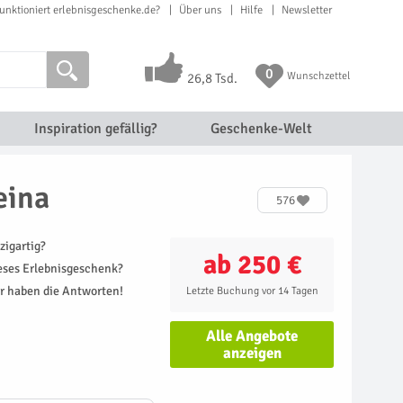
unktioniert erlebnisgeschenke.de?
Über uns
Hilfe
Newsletter
0
Wunschzettel
26,8 Tsd.
Inspiration gefällig?
Geschenke-Welt
eina
576
zigartig?
ab 250 €
ieses Erlebnisgeschenk?
r haben die Antworten!
Letzte Buchung vor 14 Tagen
Alle Angebote
anzeigen