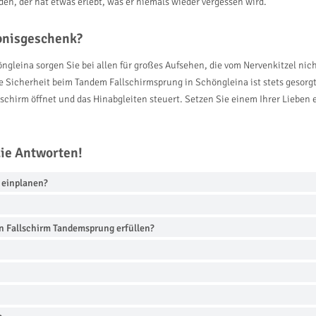
en, der hat etwas erlebt, was er niemals wieder vergessen wird.
ebnisgeschenk?
ngleina sorgen Sie bei allen für großes Aufsehen, die vom Nervenkitzel ni
e Sicherheit beim Tandem Fallschirmsprung in Schöngleina ist stets gesorgt
hirm öffnet und das Hinabgleiten steuert. Setzen Sie einem Ihrer Lieben 
die Antworten!
g einplanen?
n Fallschirm Tandemsprung erfüllen?