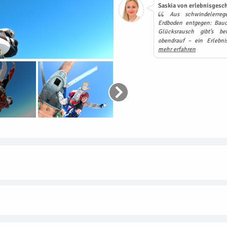
Saskia von erlebnisgesch
Aus schwindelerreg
Erdboden entgegen: Bauc
Glücksrausch gibt’s b
obendrauf – ein Erlebn
mehr erfahren