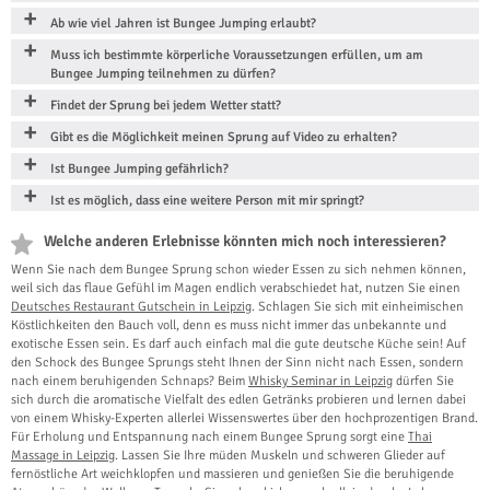
Ab wie viel Jahren ist Bungee Jumping erlaubt?
Muss ich bestimmte körperliche Voraussetzungen erfüllen, um am
Bungee Jumping teilnehmen zu dürfen?
Findet der Sprung bei jedem Wetter statt?
Gibt es die Möglichkeit meinen Sprung auf Video zu erhalten?
Ist Bungee Jumping gefährlich?
Ist es möglich, dass eine weitere Person mit mir springt?
Welche anderen Erlebnisse könnten mich noch interessieren?
Wenn Sie nach dem Bungee Sprung schon wieder Essen zu sich nehmen können,
weil sich das flaue Gefühl im Magen endlich verabschiedet hat, nutzen Sie einen
Deutsches Restaurant Gutschein in Leipzig
. Schlagen Sie sich mit einheimischen
Köstlichkeiten den Bauch voll, denn es muss nicht immer das unbekannte und
exotische Essen sein. Es darf auch einfach mal die gute deutsche Küche sein! Auf
den Schock des Bungee Sprungs steht Ihnen der Sinn nicht nach Essen, sondern
nach einem beruhigenden Schnaps? Beim
Whisky Seminar in Leipzig
dürfen Sie
sich durch die aromatische Vielfalt des edlen Getränks probieren und lernen dabei
von einem Whisky-Experten allerlei Wissenswertes über den hochprozentigen Brand.
Für Erholung und Entspannung nach einem Bungee Sprung sorgt eine
Thai
Massage in Leipzig
. Lassen Sie Ihre müden Muskeln und schweren Glieder auf
fernöstliche Art weichklopfen und massieren und genießen Sie die beruhigende