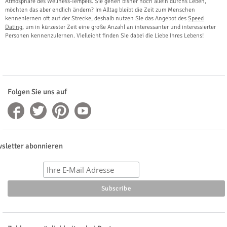
Atmosphäre des Wellness-Tempels. Sie gehen bisher noch allein durchs Leben,
möchten das aber endlich ändern? Im Alltag bleibt die Zeit zum Menschen
kennenlernen oft auf der Strecke, deshalb nutzen Sie das Angebot des
Speed
Dating
, um in kürzester Zeit eine große Anzahl an interessanter und interessierter
Personen kennenzulernen. Vielleicht finden Sie dabei die Liebe Ihres Lebens!
Folgen Sie uns auf
sletter abonnieren