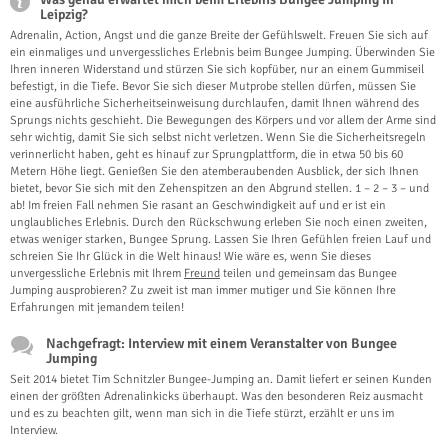
Leipzig?
Adrenalin, Action, Angst und die ganze Breite der Gefühlswelt. Freuen Sie sich auf
ein einmaliges und unvergessliches Erlebnis beim Bungee Jumping. Überwinden Sie
Ihren inneren Widerstand und stürzen Sie sich kopfüber, nur an einem Gummiseil
befestigt, in die Tiefe. Bevor Sie sich dieser Mutprobe stellen dürfen, müssen Sie
eine ausführliche Sicherheitseinweisung durchlaufen, damit Ihnen während des
Sprungs nichts geschieht. Die Bewegungen des Körpers und vor allem der Arme sind
sehr wichtig, damit Sie sich selbst nicht verletzen. Wenn Sie die Sicherheitsregeln
verinnerlicht haben, geht es hinauf zur Sprungplattform, die in etwa 50 bis 60
Metern Höhe liegt. Genießen Sie den atemberaubenden Ausblick, der sich Ihnen
bietet, bevor Sie sich mit den Zehenspitzen an den Abgrund stellen. 1 – 2 – 3 – und
ab! Im freien Fall nehmen Sie rasant an Geschwindigkeit auf und er ist ein
unglaubliches Erlebnis. Durch den Rückschwung erleben Sie noch einen zweiten,
etwas weniger starken, Bungee Sprung. Lassen Sie Ihren Gefühlen freien Lauf und
schreien Sie Ihr Glück in die Welt hinaus! Wie wäre es, wenn Sie dieses
unvergessliche Erlebnis mit Ihrem
Freund
teilen und gemeinsam das Bungee
Jumping ausprobieren? Zu zweit ist man immer mutiger und Sie können Ihre
Erfahrungen mit jemandem teilen!
Nachgefragt: Interview mit einem Veranstalter von Bungee
Jumping
Seit 2014 bietet Tim Schnitzler Bungee-Jumping an. Damit liefert er seinen Kunden
einen der größten Adrenalinkicks überhaupt. Was den besonderen Reiz ausmacht
und es zu beachten gilt, wenn man sich in die Tiefe stürzt, erzählt er uns im
Interview.