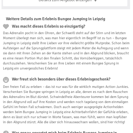
Weitere Details zum Erlebnis Bungee Jumping in Leipzig
Was macht dieses Erlebnis so einzigartig?
Das Adrenalin pocht in den Ohren, der Schweiß steht auf der Stirn und im letzten
Moment überlegt man sich, was man hier eigentlich im Begriff ist zu tun – Bungee
Jumping in Leipzig stellt Ihre Lieben vor ihre vielleicht größte Mutprobe. Schon beim
Aufsteigen auf die Sprungplattform steigt mit jedem Meter die Aufregung und wenn
sie dann mit ihren Zehen an der Kante stehen und in den Abgrund blicken, braucht
es eine riesen Portion Mut den finalen Schritt, das Vornüberkippen, tatsächlich
durchzuziehen. Verschenken Sie an Ihre Lieben mit einem Bungee Sprung in
Leipzig ein unvergessliches Erlebnis!
Wer freut sich besonders über dieses Erlebnisgeschenk?
Den freien Fall zu erleben – das ist nur was für die wirklich mutigen Action-Junkies.
Verschenken Sie Bungee springen in Leipzig an alle, denen es nach dem Rauschen
des Adrenalins im Blut dürstet. Schwindelfreie Abenteurer kommen bei dem Sprung
in den Abgrund voll auf ihre Kosten und werden noch tagelang von dem einmaligen
Gefühl im freien Fall schwärmen. Doch auch weniger ausgeprägte Actionhelden
werden beim Bungee Jumping in Leipzig eine Achterbahnfahrt der Gefühle erleben,
denn es lässt sich nur schwer in Worte fassen, was man fühlt, wenn man kopfüber
in den Abgrund stürzt. Alle die über sich hinauswachsen wollen, sind hier richtig!
Was genau erwartet mich beim Erlebnis Bungee Jumping in