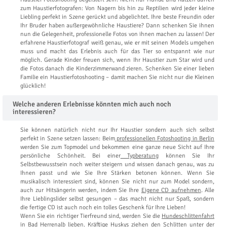
zum Haustierfotografen: Von Nagern bis hin zu Reptilien wird jeder kleine
Liebling perfekt in Szene gerückt und abgelichtet. Ihre beste Freundin oder
Ihr Bruder haben außergewöhnliche Haustiere? Dann schenken Sie ihnen
nun die Gelegenheit, professionelle Fotos von ihnen machen zu lassen! Der
erfahrene Haustierfotograf weiß genau, wie er mit seinen Models umgehen
muss und macht das Erlebnis auch für das Tier so entspannt wie nur
möglich. Gerade Kinder freuen sich, wenn Ihr Haustier zum Star wird und
die Fotos danach die Kinderzimmerwand zieren. Schenken Sie einer lieben
Familie ein Haustierfotoshooting – damit machen Sie nicht nur die Kleinen
glücklich!
Welche anderen Erlebnisse könnten mich auch noch
interessieren?
Sie können natürlich nicht nur Ihr Haustier sondern auch sich selbst
perfekt in Szene setzen lassen: Beim
professionellen Fotoshooting in Berlin
werden Sie zum Topmodel und bekommen eine ganze neue Sicht auf Ihre
persönliche Schönheit. Bei einer
Typberatung
können Sie Ihr
Selbstbewusstsein noch weiter steigern und wissen danach genau, was zu
Ihnen passt und wie Sie Ihre Stärken betonen können. Wenn Sie
musikalisch interessiert sind, können Sie nicht nur zum Model sondern,
auch zur Hitsängerin werden, indem Sie Ihre
Eigene CD aufnehmen
. Alle
Ihre Lieblingslider selbst gesungen – das macht nicht nur Spaß, sondern
die fertige CD ist auch noch ein tolles Geschenk für Ihre Lieben!
Wenn Sie ein richtiger Tierfreund sind, werden Sie die
Hundeschlittenfahrt
in Bad Herrenalb
lieben. Kräftige Huskys ziehen den Schlitten unter der