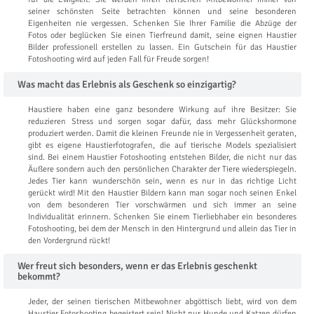
seiner schönsten Seite betrachten können und seine besonderen
Eigenheiten nie vergessen. Schenken Sie Ihrer Familie die Abzüge der
Fotos oder beglücken Sie einen Tierfreund damit, seine eignen Haustier
Bilder professionell erstellen zu lassen. Ein Gutschein für das Haustier
Fotoshooting wird auf jeden Fall für Freude sorgen!
Was macht das Erlebnis als Geschenk so einzigartig?
Haustiere haben eine ganz besondere Wirkung auf ihre Besitzer: Sie
reduzieren Stress und sorgen sogar dafür, dass mehr Glückshormone
produziert werden. Damit die kleinen Freunde nie in Vergessenheit geraten,
gibt es eigene Haustierfotografen, die auf tierische Models spezialisiert
sind. Bei einem Haustier Fotoshooting entstehen Bilder, die nicht nur das
Äußere sondern auch den persönlichen Charakter der Tiere wiederspiegeln.
Jedes Tier kann wunderschön sein, wenn es nur in das richtige Licht
gerückt wird! Mit den Haustier Bildern kann man sogar noch seinen Enkel
von dem besonderen Tier vorschwärmen und sich immer an seine
Individualität erinnern. Schenken Sie einem Tierliebhaber ein besonderes
Fotoshooting, bei dem der Mensch in den Hintergrund und allein das Tier in
den Vordergrund rückt!
Wer freut sich besonders, wenn er das Erlebnis geschenkt
bekommt?
Jeder, der seinen tierischen Mitbewohner abgöttisch liebt, wird von dem
Haustier Fotoshooting begeistert sein! Nicht nur Hunde und Katzen dürfen