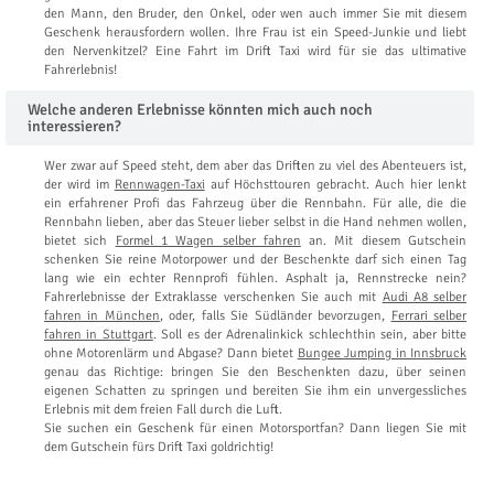
den Mann, den Bruder, den Onkel, oder wen auch immer Sie mit diesem
Geschenk herausfordern wollen. Ihre Frau ist ein Speed-Junkie und liebt
den Nervenkitzel? Eine Fahrt im Drift Taxi wird für sie das ultimative
Fahrerlebnis!
Welche anderen Erlebnisse könnten mich auch noch
interessieren?
Wer zwar auf Speed steht, dem aber das Driften zu viel des Abenteuers ist,
der wird im
Rennwagen-Taxi
auf Höchsttouren gebracht. Auch hier lenkt
ein erfahrener Profi das Fahrzeug über die Rennbahn. Für alle, die die
Rennbahn lieben, aber das Steuer lieber selbst in die Hand nehmen wollen,
bietet sich
Formel 1 Wagen selber fahren
an. Mit diesem Gutschein
schenken Sie reine Motorpower und der Beschenkte darf sich einen Tag
lang wie ein echter Rennprofi fühlen. Asphalt ja, Rennstrecke nein?
Fahrerlebnisse der Extraklasse verschenken Sie auch mit
Audi A8 selber
fahren in München
, oder, falls Sie Südländer bevorzugen,
Ferrari selber
fahren in Stuttgart
. Soll es der Adrenalinkick schlechthin sein, aber bitte
ohne Motorenlärm und Abgase? Dann bietet
Bungee Jumping in Innsbruck
genau das Richtige: bringen Sie den Beschenkten dazu, über seinen
eigenen Schatten zu springen und bereiten Sie ihm ein unvergessliches
Erlebnis mit dem freien Fall durch die Luft.
Sie suchen ein Geschenk für einen Motorsportfan? Dann liegen Sie mit
dem Gutschein fürs Drift Taxi goldrichtig!