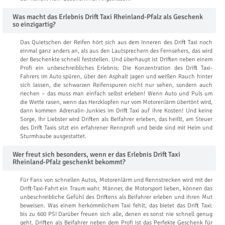
Was macht das Erlebnis Drift Taxi Rheinland-Pfalz als Geschenk
so einzigartig?
Das Quietschen der Reifen hört sich aus dem Inneren des Drift Taxi noch
einmal ganz anders an, als aus den Lautsprechern des Fernsehers, das wird
der Beschenkte schnell feststellen. Und überhaupt ist Driften neben einem
Profi ein unbeschreibliches Erlebnis: Die Konzentration des Drift Taxi-
Fahrers im Auto spüren, über den Asphalt jagen und weißen Rauch hinter
sich lassen, die schwarzen Reifenspuren nicht nur sehen, sondern auch
riechen – das muss man einfach selbst erleben! Wenn Auto und Puls um
die Wette rasen, wenn das Herzklopfen nur vom Motorenlärm übertönt wird,
dann kommen Adrenalin-Junkies im Drift Taxi auf ihre Kosten! Und keine
Sorge, Ihr Liebster wird Driften als Beifahrer erleben, das heißt, am Steuer
des Drift Taxis sitzt ein erfahrener Rennprofi und beide sind mit Helm und
Sturmhaube ausgestattet.
Wer freut sich besonders, wenn er das Erlebnis Drift Taxi
Rheinland-Pfalz geschenkt bekommt?
Für Fans von schnellen Autos, Motorenlärm und Rennstrecken wird mit der
Drift-Taxi-Fahrt ein Traum wahr. Männer, die Motorsport lieben, können das
unbeschreibliche Gefühl des Driftens als Beifahrer erleben und ihren Mut
beweisen. Was einem herkömmlichem Taxi fehlt, das bietet das Drift Taxi:
bis zu 600 PS! Darüber freuen sich alle, denen es sonst nie schnell genug
geht. Driften als Beifahrer neben dem Profi ist das Perfekte Geschenk für