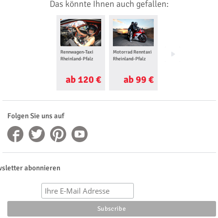
Das könnte Ihnen auch gefallen:
Rennwagen-Taxi
Motorrad Renntaxi
Ferrari selber
Rheinland-Pfalz
Rheinland-Pfalz
fahren Rheinland-
Pfalz
ab 120 €
ab 99 €
ab 98 €
Folgen Sie uns auf
sletter abonnieren