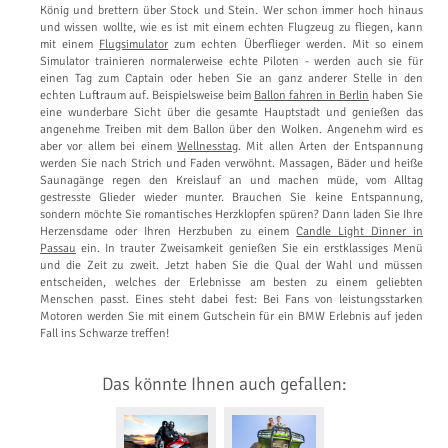
König und brettern über Stock und Stein. Wer schon immer hoch hinaus
und wissen wollte, wie es ist mit einem echten Flugzeug zu fliegen, kann
mit einem
Flugsimulator
zum echten Überflieger werden. Mit so einem
Simulator trainieren normalerweise echte Piloten - werden auch sie für
einen Tag zum Captain oder heben Sie an ganz anderer Stelle in den
echten Luftraum auf. Beispielsweise beim
Ballon fahren in Berlin
haben Sie
eine wunderbare Sicht über die gesamte Hauptstadt und genießen das
angenehme Treiben mit dem Ballon über den Wolken. Angenehm wird es
aber vor allem bei einem
Wellnesstag
. Mit allen Arten der Entspannung
werden Sie nach Strich und Faden verwöhnt. Massagen, Bäder und heiße
Saunagänge regen den Kreislauf an und machen müde, vom Alltag
gestresste Glieder wieder munter. Brauchen Sie keine Entspannung,
sondern möchte Sie romantisches Herzklopfen spüren? Dann laden Sie Ihre
Herzensdame oder Ihren Herzbuben zu einem
Candle Light Dinner in
Passau
ein. In trauter Zweisamkeit genießen Sie ein erstklassiges Menü
und die Zeit zu zweit. Jetzt haben Sie die Qual der Wahl und müssen
entscheiden, welches der Erlebnisse am besten zu einem geliebten
Menschen passt. Eines steht dabei fest: Bei Fans von leistungsstarken
Motoren werden Sie mit einem Gutschein für ein BMW Erlebnis auf jeden
Fall ins Schwarze treffen!
Das könnte Ihnen auch gefallen: