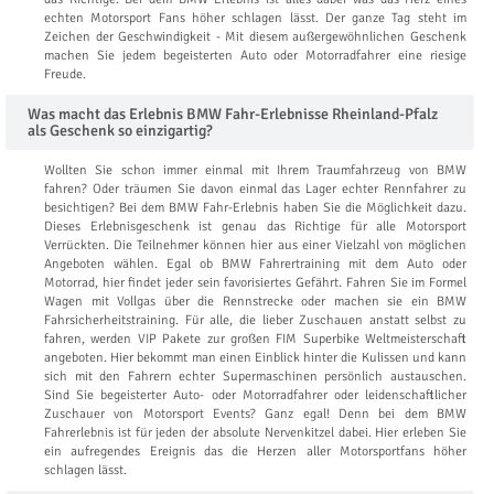
echten Motorsport Fans höher schlagen lässt. Der ganze Tag steht im
Zeichen der Geschwindigkeit - Mit diesem außergewöhnlichen Geschenk
machen Sie jedem begeisterten Auto oder Motorradfahrer eine riesige
Freude.
Was macht das Erlebnis BMW Fahr-Erlebnisse Rheinland-Pfalz
als Geschenk so einzigartig?
Wollten Sie schon immer einmal mit Ihrem Traumfahrzeug von BMW
fahren? Oder träumen Sie davon einmal das Lager echter Rennfahrer zu
besichtigen? Bei dem BMW Fahr-Erlebnis haben Sie die Möglichkeit dazu.
Dieses Erlebnisgeschenk ist genau das Richtige für alle Motorsport
Verrückten. Die Teilnehmer können hier aus einer Vielzahl von möglichen
Angeboten wählen. Egal ob BMW Fahrertraining mit dem Auto oder
Motorrad, hier findet jeder sein favorisiertes Gefährt. Fahren Sie im Formel
Wagen mit Vollgas über die Rennstrecke oder machen sie ein BMW
Fahrsicherheitstraining. Für alle, die lieber Zuschauen anstatt selbst zu
fahren, werden VIP Pakete zur großen FIM Superbike Weltmeisterschaft
angeboten. Hier bekommt man einen Einblick hinter die Kulissen und kann
sich mit den Fahrern echter Supermaschinen persönlich austauschen.
Sind Sie begeisterter Auto- oder Motorradfahrer oder leidenschaftlicher
Zuschauer von Motorsport Events? Ganz egal! Denn bei dem BMW
Fahrerlebnis ist für jeden der absolute Nervenkitzel dabei. Hier erleben Sie
ein aufregendes Ereignis das die Herzen aller Motorsportfans höher
schlagen lässt.