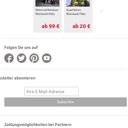
Motorrad Renntaxi
Quad fahren
Motorradtraining
Rheinland-Pfalz
Rheinland-Pfalz
Rheinland-Pfalz
ab 99 €
ab 20 €
ab 52 €
Folgen Sie uns auf
sletter abonnieren
Zahlungsmöglichkeiten bei Partnern