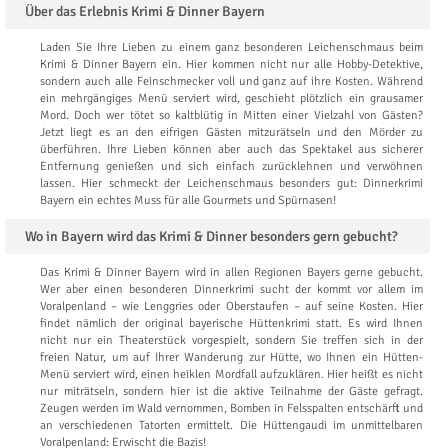
Über das Erlebnis Krimi & Dinner Bayern
Laden Sie Ihre Lieben zu einem ganz besonderen Leichenschmaus beim
Krimi & Dinner Bayern ein. Hier kommen nicht nur alle Hobby-Detektive,
sondern auch alle Feinschmecker voll und ganz auf ihre Kosten. Während
ein mehrgängiges Menü serviert wird, geschieht plötzlich ein grausamer
Mord. Doch wer tötet so kaltblütig in Mitten einer Vielzahl von Gästen?
Jetzt liegt es an den eifrigen Gästen mitzurätseln und den Mörder zu
überführen. Ihre Lieben können aber auch das Spektakel aus sicherer
Entfernung genießen und sich einfach zurücklehnen und verwöhnen
lassen. Hier schmeckt der Leichenschmaus besonders gut: Dinnerkrimi
Bayern ein echtes Muss für alle Gourmets und Spürnasen!
Wo in Bayern wird das Krimi & Dinner besonders gern gebucht?
Das Krimi & Dinner Bayern wird in allen Regionen Bayers gerne gebucht.
Wer aber einen besonderen Dinnerkrimi sucht der kommt vor allem im
Voralpenland – wie Lenggries oder Oberstaufen – auf seine Kosten. Hier
findet nämlich der original bayerische Hüttenkrimi statt. Es wird Ihnen
nicht nur ein Theaterstück vorgespielt, sondern Sie treffen sich in der
freien Natur, um auf Ihrer Wanderung zur Hütte, wo Ihnen ein Hütten-
Menü serviert wird, einen heiklen Mordfall aufzuklären. Hier heißt es nicht
nur miträtseln, sondern hier ist die aktive Teilnahme der Gäste gefragt.
Zeugen werden im Wald vernommen, Bomben in Felsspalten entschärft und
an verschiedenen Tatorten ermittelt. Die Hüttengaudi im unmittelbaren
Voralpenland: Erwischt die Bazis!