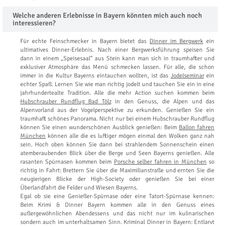
Welche anderen Erlebnisse in Bayern könnten mich auch noch
interessieren?
Für echte Feinschmecker in Bayern bietet das
Dinner im Bergwerk
ein
ultimatives Dinner-Erlebnis. Nach einer Bergwerksführung speisen Sie
dann in einem „Speisesaal“ aus Stein kann man sich in traumhafter und
exklusiver Atmosphäre das Menü schmecken lassen. Für alle, die schon
immer in die Kultur Bayerns eintauchen wollten, ist das
Jodelseminar
ein
echter Spaß. Lernen Sie wie man richtig jodelt und tauchen Sie ein in eine
jahrhundertealte Tradition. Alle die mehr Action suchen kommen beim
Hubschrauber Rundflug Bad Tölz
in den Genuss, die Alpen und das
Alpenvorland aus der Vogelperspektive zu erkunden. Genießen Sie ein
traumhaft schönes Panorama. Nicht nur bei einem Hubschrauber Rundflug
können Sie einen wunderschönen Ausblick genießen: Beim
Ballon fahren
München
können alle die es luftiger mögen einmal den Wolken ganz nah
sein. Hoch oben können Sie dann bei strahlendem Sonnenschein einen
atemberaubenden Blick über die Berge und Seen Bayerns genießen. Alle
rasanten Spürnasen kommen beim
Porsche selber fahren in München
so
richtig in Fahrt: Brettern Sie über die Maximilianstraße und ernten Sie die
neugierigen Blicke der High-Society oder genießen Sie bei einer
Überlandfahrt die Felder und Wiesen Bayerns.
Egal ob sie eine Genießer-Spürnase oder eine Tatort-Spürnase kennen:
Beim Krimi & Dinner Bayern kommen alle in den Genuss eines
außergewöhnlichen Abendessens und das nicht nur im kulinarischen
sondern auch im unterhaltsamen Sinn. Kriminal Dinner in Bayern: Entlarvt