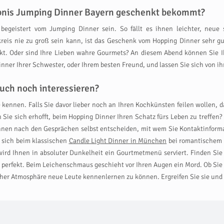
lebnis Jumping Dinner Bayern geschenkt bekommt?
 begeistert vom Jumping Dinner sein. So fällt es ihnen leichter, neue
eis nie zu groß sein kann, ist das Geschenk vom Hopping Dinner sehr g
nkt. Oder sind Ihre Lieben wahre Gourmets? An diesem Abend können Sie
ner Ihrer Schwester, oder Ihrem besten Freund, und lassen Sie sich von i
uch noch interessieren?
 kennen. Falls Sie davor lieber noch an Ihren Kochkünsten feilen wollen,
n Sie sich erhofft, beim Hopping Dinner Ihren Schatz fürs Leben zu treffe
nen nach den Gesprächen selbst entscheiden, mit wem Sie Kontaktinforma
e sich beim klassischen
Candle Light Dinner in München
bei romantischem 
ird Ihnen in absoluter Dunkelheit ein Gourtmetmenü serviert. Finden Sie
perfekt. Beim Leichenschmaus geschieht vor Ihren Augen ein Mord. Ob Si
cher Atmosphäre neue Leute kennenlernen zu können. Ergreifen Sie sie und 