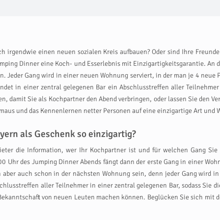
ich irgendwie einen neuen sozialen Kreis aufbauen? Oder sind Ihre Freun
ping Dinner eine Koch- und Esserlebnis mit Einzigartigkeitsgarantie. A
 Jeder Gang wird in einer neuen Wohnung serviert, in der man je 4 neue P
ndet in einer zentral gelegenen Bar ein Abschlusstreffen aller Teilnehmer
n, damit Sie als Kochpartner den Abend verbringen, oder lassen Sie den Ve
aus und das Kennenlernen netter Personen auf eine einzigartige Art und W
ern als Geschenk so einzigartig?
eter die Information, wer Ihr Kochpartner ist und für welchen Gang Sie b
Uhr des Jumping Dinner Abends fängt dann der erste Gang in einer Wohnu
 aber auch schon in der nächsten Wohnung sein, denn jeder Gang wird in 
lusstreffen aller Teilnehmer in einer zentral gelegenen Bar, sodass Sie d
 Bekanntschaft von neuen Leuten machen können. Beglücken Sie sich mit