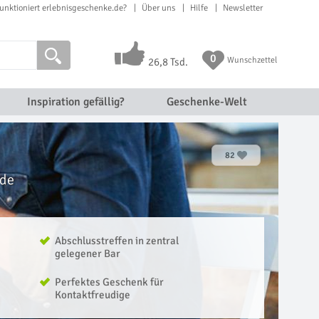
unktioniert erlebnisgeschenke.de?
Über uns
Hilfe
Newsletter
0
Wunschzettel
26,8 Tsd.
Inspiration gefällig?
Geschenke-Welt
82
)de
Abschlusstreffen in zentral
gelegener Bar
Perfektes Geschenk für
Kontaktfreudige