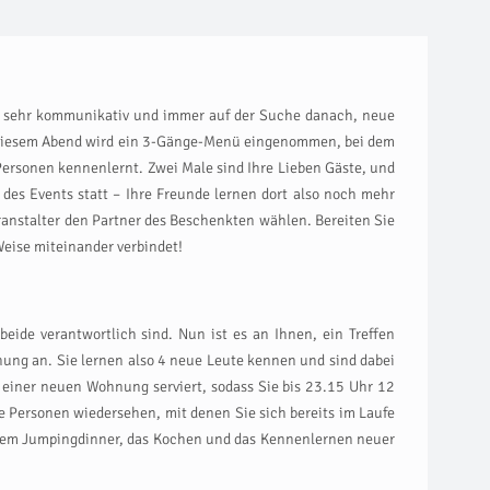
de sehr kommunikativ und immer auf der Suche danach, neue
n diesem Abend wird ein 3-Gänge-Menü eingenommen, bei dem
ersonen kennenlernt. Zwei Male sind Ihre Lieben Gäste, und
 des Events statt – Ihre Freunde lernen dort also noch mehr
ranstalter den Partner des Beschenkten wählen. Bereiten Sie
eise miteinander verbindet!
eide verantwortlich sind. Nun ist es an Ihnen, ein Treffen
ng an. Sie lernen also 4 neue Leute kennen und sind dabei
einer neuen Wohnung serviert, sodass Sie bis 23.15 Uhr 12
ie Personen wiedersehen, mit denen Sie sich bereits im Laufe
 dem Jumpingdinner, das Kochen und das Kennenlernen neuer