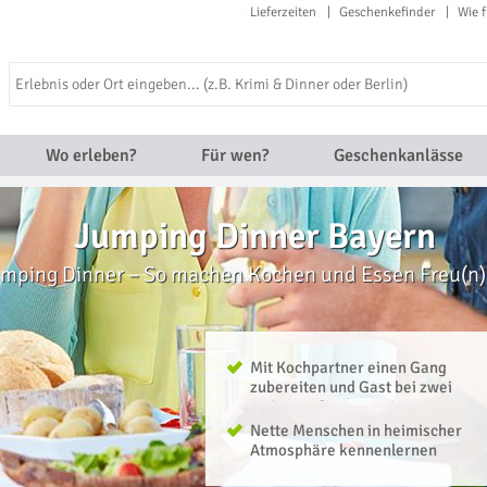
Lieferzeiten
Geschenkefinder
Wie f
Wo erleben?
Für wen?
Geschenkanlässe
Jumping Dinner Bayern
mping Dinner – So machen Kochen und Essen Freu(n
Mit Kochpartner einen Gang
zubereiten und Gast bei zwei
weiteren Gängen sein
Nette Menschen in heimischer
Atmosphäre kennenlernen