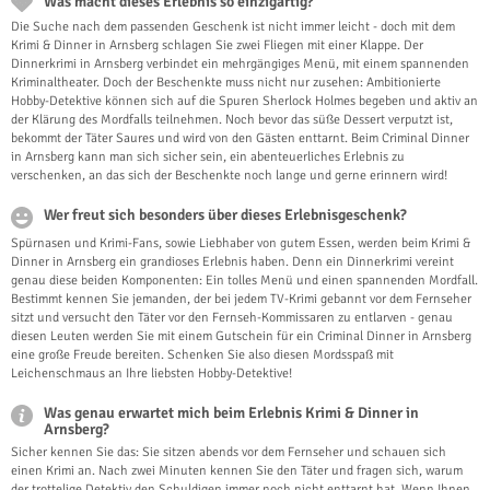
Was macht dieses Erlebnis so einzigartig?
Die Suche nach dem passenden Geschenk ist nicht immer leicht - doch mit dem
Krimi & Dinner in Arnsberg schlagen Sie zwei Fliegen mit einer Klappe. Der
Dinnerkrimi in Arnsberg verbindet ein mehrgängiges Menü, mit einem spannenden
Kriminaltheater. Doch der Beschenkte muss nicht nur zusehen: Ambitionierte
Hobby-Detektive können sich auf die Spuren Sherlock Holmes begeben und aktiv an
der Klärung des Mordfalls teilnehmen. Noch bevor das süße Dessert verputzt ist,
bekommt der Täter Saures und wird von den Gästen enttarnt. Beim Criminal Dinner
in Arnsberg kann man sich sicher sein, ein abenteuerliches Erlebnis zu
verschenken, an das sich der Beschenkte noch lange und gerne erinnern wird!
Wer freut sich besonders über dieses Erlebnisgeschenk?
Spürnasen und Krimi-Fans, sowie Liebhaber von gutem Essen, werden beim Krimi &
Dinner in Arnsberg ein grandioses Erlebnis haben. Denn ein Dinnerkrimi vereint
genau diese beiden Komponenten: Ein tolles Menü und einen spannenden Mordfall.
Bestimmt kennen Sie jemanden, der bei jedem TV-Krimi gebannt vor dem Fernseher
sitzt und versucht den Täter vor den Fernseh-Kommissaren zu entlarven - genau
diesen Leuten werden Sie mit einem Gutschein für ein Criminal Dinner in Arnsberg
eine große Freude bereiten. Schenken Sie also diesen Mordsspaß mit
Leichenschmaus an Ihre liebsten Hobby-Detektive!
Was genau erwartet mich beim Erlebnis Krimi & Dinner in
Arnsberg?
Sicher kennen Sie das: Sie sitzen abends vor dem Fernseher und schauen sich
einen Krimi an. Nach zwei Minuten kennen Sie den Täter und fragen sich, warum
der trottelige Detektiv den Schuldigen immer noch nicht enttarnt hat. Wenn Ihnen