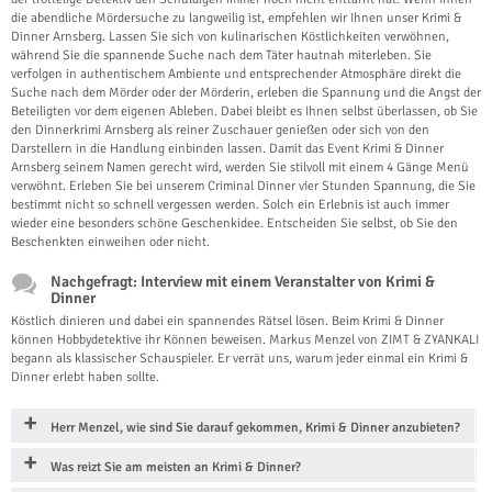
die abendliche Mördersuche zu langweilig ist, empfehlen wir Ihnen unser Krimi &
Dinner Arnsberg. Lassen Sie sich von kulinarischen Köstlichkeiten verwöhnen,
während Sie die spannende Suche nach dem Täter hautnah miterleben. Sie
verfolgen in authentischem Ambiente und entsprechender Atmosphäre direkt die
Suche nach dem Mörder oder der Mörderin, erleben die Spannung und die Angst der
Beteiligten vor dem eigenen Ableben. Dabei bleibt es Ihnen selbst überlassen, ob Sie
den Dinnerkrimi Arnsberg als reiner Zuschauer genießen oder sich von den
Darstellern in die Handlung einbinden lassen. Damit das Event Krimi & Dinner
Arnsberg seinem Namen gerecht wird, werden Sie stilvoll mit einem 4 Gänge Menü
verwöhnt. Erleben Sie bei unserem Criminal Dinner vier Stunden Spannung, die Sie
bestimmt nicht so schnell vergessen werden. Solch ein Erlebnis ist auch immer
wieder eine besonders schöne Geschenkidee. Entscheiden Sie selbst, ob Sie den
Beschenkten einweihen oder nicht.
Nachgefragt: Interview mit einem Veranstalter von Krimi &
Dinner
Köstlich dinieren und dabei ein spannendes Rätsel lösen. Beim Krimi & Dinner
können Hobbydetektive ihr Können beweisen. Markus Menzel von ZIMT & ZYANKALI
begann als klassischer Schauspieler. Er verrät uns, warum jeder einmal ein Krimi &
Dinner erlebt haben sollte.
Herr Menzel, wie sind Sie darauf gekommen, Krimi & Dinner anzubieten?
Was reizt Sie am meisten an Krimi & Dinner?