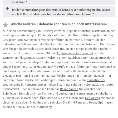
zu drehen?
Ist der Veranstaltungsort des Krimi & Dinners behindertengerecht, sodass
auch Rollstuhlfahrer problemlos daran teilnehmen können?
Welche anderen Erlebnisse könnten mich noch interessieren?
Nur einen Katzensprung von Arnsberg entfernt, liegt die Großstadt Dortmund, in der
es einiges zu erleben gibt. PS-Junkies können in der Ruhrpott-Metropole so richtig
Gas geben und zwar beim
Ferrari selber fahren in Dortmund
. Steuern Sie den
italienischen Boliden durch die Stadt und heizen Sie über die Autobahn. Den Traum
vom Fliegen haben viele Leute, doch leider trauen sich einige Menschen nicht, in
ein echtes Flugzeug zu steigen. Mit dem
Flugsimulator in Dortmund
wird der
Wunsch ein Flugzeug zu steuern wahr! In einem Nachbau einer Passagiermaschine
kann virtuell jeder beliebige Flughafen angesteuert werden - wie wäre es denn mit
einem Besuch in unserer Hauptstadt? Mit Hilfe eines erfahrenen Piloten werden Sie
das Flugzeug durch alle Turbulenzen steuern und in Berlin Tegel sicher landen.
Vielleicht möchten Sie auch ein ganzes Wochenende mit ihrem Schatz oder ihrer
Liebsten, fernab der Heimat, verbringen - dann buchen Sie ein
romantisches
Wochenende in Hamburg
und genießen Sie, in der schönen Hafenstadt, die traute
Zweisamkeit. Ebenso romantisch kann das
Ballon fahren
für Verliebte sein:
Schmiegen Sie sich an Ihren Partner und bestaunen Sie zusammen die fabelhafte
Aussicht von so hoch oben. Überraschen Sie Ihre Lieben zum
Geburtstag
mit einem
dieser einzigartigen Erlebnisse und schicken Sie Krimi-Fans und Hobby-Spürnasen
zu einem Krimi & Dinner in Arnsberg!