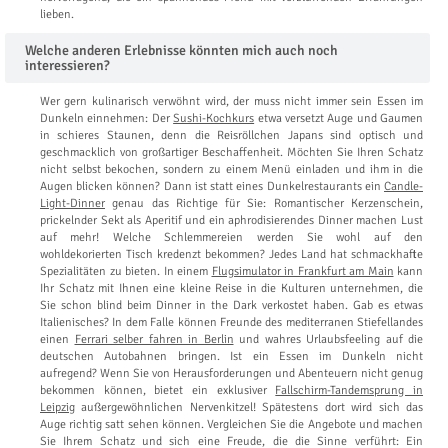
lieben.
Welche anderen Erlebnisse könnten mich auch noch
interessieren?
Wer gern kulinarisch verwöhnt wird, der muss nicht immer sein Essen im
Dunkeln einnehmen: Der
Sushi-Kochkurs
etwa versetzt Auge und Gaumen
in schieres Staunen, denn die Reisröllchen Japans sind optisch und
geschmacklich von großartiger Beschaffenheit. Möchten Sie Ihren Schatz
nicht selbst bekochen, sondern zu einem Menü einladen und ihm in die
Augen blicken können? Dann ist statt eines Dunkelrestaurants ein
Candle-
Light-Dinner
genau das Richtige für Sie: Romantischer Kerzenschein,
prickelnder Sekt als Aperitif und ein aphrodisierendes Dinner machen Lust
auf mehr! Welche Schlemmereien werden Sie wohl auf den
wohldekorierten Tisch kredenzt bekommen? Jedes Land hat schmackhafte
Spezialitäten zu bieten. In einem
Flugsimulator in Frankfurt am Main
kann
Ihr Schatz mit Ihnen eine kleine Reise in die Kulturen unternehmen, die
Sie schon blind beim Dinner in the Dark verkostet haben. Gab es etwas
Italienisches? In dem Falle können Freunde des mediterranen Stiefellandes
einen
Ferrari selber fahren in Berlin
und wahres Urlaubsfeeling auf die
deutschen Autobahnen bringen. Ist ein Essen im Dunkeln nicht
aufregend? Wenn Sie von Herausforderungen und Abenteuern nicht genug
bekommen können, bietet ein exklusiver
Fallschirm-Tandemsprung in
Leipzig
außergewöhnlichen Nervenkitzel! Spätestens dort wird sich das
Auge richtig satt sehen können. Vergleichen Sie die Angebote und machen
Sie Ihrem Schatz und sich eine Freude, die die Sinne verführt: Ein