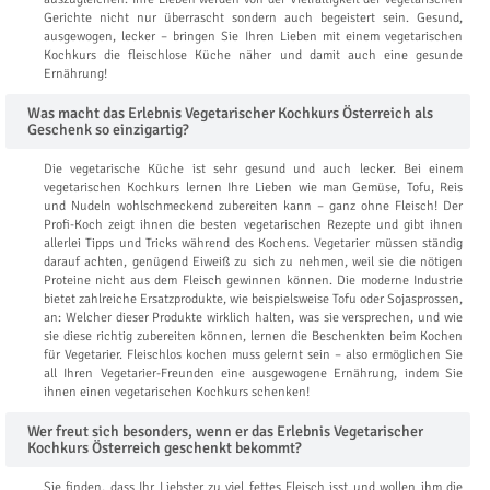
Gerichte nicht nur überrascht sondern auch begeistert sein. Gesund,
ausgewogen, lecker – bringen Sie Ihren Lieben mit einem vegetarischen
Kochkurs die fleischlose Küche näher und damit auch eine gesunde
Ernährung!
Was macht das Erlebnis Vegetarischer Kochkurs Österreich als
Geschenk so einzigartig?
Die vegetarische Küche ist sehr gesund und auch lecker. Bei einem
vegetarischen Kochkurs lernen Ihre Lieben wie man Gemüse, Tofu, Reis
und Nudeln wohlschmeckend zubereiten kann – ganz ohne Fleisch! Der
Profi-Koch zeigt ihnen die besten vegetarischen Rezepte und gibt ihnen
allerlei Tipps und Tricks während des Kochens. Vegetarier müssen ständig
darauf achten, genügend Eiweiß zu sich zu nehmen, weil sie die nötigen
Proteine nicht aus dem Fleisch gewinnen können. Die moderne Industrie
bietet zahlreiche Ersatzprodukte, wie beispielsweise Tofu oder Sojasprossen,
an: Welcher dieser Produkte wirklich halten, was sie versprechen, und wie
sie diese richtig zubereiten können, lernen die Beschenkten beim Kochen
für Vegetarier. Fleischlos kochen muss gelernt sein – also ermöglichen Sie
all Ihren Vegetarier-Freunden eine ausgewogene Ernährung, indem Sie
ihnen einen vegetarischen Kochkurs schenken!
Wer freut sich besonders, wenn er das Erlebnis Vegetarischer
Kochkurs Österreich geschenkt bekommt?
Sie finden, dass Ihr Liebster zu viel fettes Fleisch isst und wollen ihm die