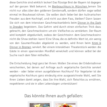
diese Gerichte sind wirklich lecker! Das flüssige Brot der Bayern ist dagegen
auf der ganzen Welt bekannt. Im
Bierbrauchkurs in München
lernen Sie
nicht nur alles über den goldenen Gerstensaft, sondern dürfen sogar selbst
einmal im Braukessel rühren. Sie wollen doch lieber bei den kulinarischen
Freuden aus dem Kochtopf, und nicht aus dem Fass, bleiben? Dann lassen
Sie sich von dem intensiven Geschmackserlebnis beim
Dinner in the Dark
in Dresden
begeistern. Das Gehirn wird durch einen einfachen Trick dazu
gebracht, den Geschmackssinn um ein Vielfaches zu verstärken: Der Raum
wird komplett abgedunkelt, sodass der Gesichtssinn dem Geschmackssinn
nicht die Show stehlen kann! Eine Show, die es definitiv Wert ist, ein wenig
von den Gaumenfreuden abgelenkt zu werden, wird Ihnen beim
Krimi &
Dinner in Bremen
serviert. Bei einem interaktiven Theaterstück werden die
Gäste in einen spannenden Mordfall verwickelt und können selbst bei der
Suche nach dem Täter mithelfen.
Die Entscheidung liegt ganz bei Ihnen: Wollen Sie eines der Erlebnisdinner
verschenken, bei denen auf Anfrage auch vegetarische Gerichte serviert
werden - oder lieber einen ausgefallenen Kochkurs? Für Vegetarier ist der
vegetarische Kochkurs ganz eindeutig eine ausgezeichnete Wahl, weil Sie
Ihren Lieben damit zeigen, dass Sie ihre Wahl, sich fleischlos zu ernähren,
respektieren und sie in allen Lebenslagen unterstützen!
Das könnte Ihnen auch gefallen: