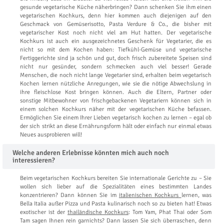
gesunde vegetarische Küche näherbringen? Dann schenken Sie ihm einen
vegetarischen Kochkurs, denn hier kommen auch diejenigen auf den
Geschmack von Gemüserisotto, Pasta Verdure & Co., die bisher mit
vegetarischer Kost noch nicht viel am Hut hatten. Der vegetarische
Kochkurs ist auch ein ausgezeichnetes Geschenk für Vegetarier, die es
nicht so mit dem Kochen haben: Tiefkühl-Gemüse und vegetarische
Fertiggerichte sind ja schön und gut, doch frisch zubereitete Speisen sind
nicht nur gesünder, sondern schmecken auch viel besser! Gerade
Menschen, die noch nicht lange Vegetarier sind, erhalten beim vegetarisch
Kochen lernen nützliche Anregungen, wie sie die nötige Abwechslung in
ihre fleischlose Kost bringen können. Auch die Eltern, Partner oder
sonstige Mitbewohner von frischgebackenen Vegetariern können sich in
einem solchen Kochkurs näher mit der vegetarischen Küche befassen.
Ermöglichen Sie einem Ihrer Lieben vegetarisch kochen zu lernen – egal ob
der sich strikt an diese Ernährungsform hält oder einfach nur einmal etwas
Neues ausprobieren will!
Welche anderen Erlebnisse könnten mich auch noch
interessieren?
Beim vegetarischen Kochkurs bereiten Sie internationale Gerichte zu – Sie
wollen sich lieber auf die Spezialitäten eines bestimmten Landes
konzentrieren? Dann können Sie im
italienischen Kochkurs
lernen, was
Bella Italia außer Pizza und Pasta kulinarisch noch so zu bieten hat! Etwas
exotischer ist der
thailändische Kochkurs
: Tom Yam, Phat Thai oder Som
Tam sagen Ihnen rein garnichts? Dann lassen Sie sich überraschen, denn