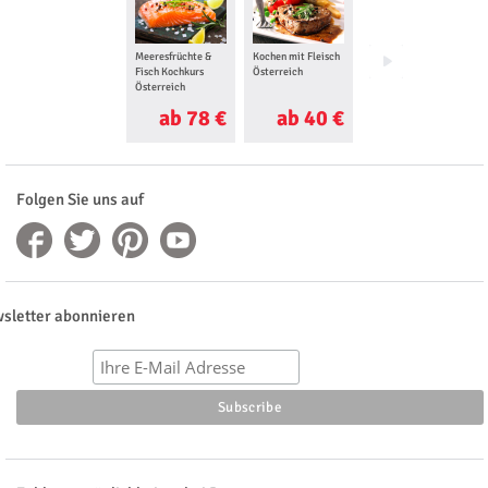
Meeresfrüchte &
Kochen mit Fleisch
Indischer Kochkurs
Fisch Kochkurs
Österreich
Österreich
Österreich
ab 78 €
ab 40 €
ab 40 €
Folgen Sie uns auf
sletter abonnieren