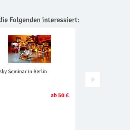
die Folgenden interessiert:
ky Seminar in Berlin
Makeup Beratung in
ab 50 €