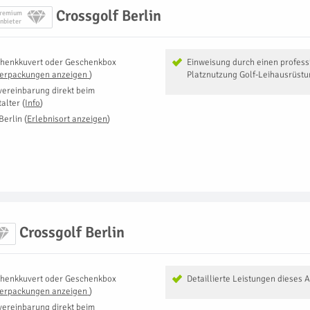
Crossgolf Berlin
remium
nbieter
henkkuvert oder Geschenkbox
Einweisung durch einen professi
Verpackungen anzeigen
)
Platznutzung Golf-Leihausrüst
vereinbarung direkt beim
talter
(
Info
)
Berlin
(
Erlebnisort anzeigen
)
Crossgolf Berlin
henkkuvert oder Geschenkbox
Detaillierte Leistungen dieses 
Verpackungen anzeigen
)
vereinbarung direkt beim