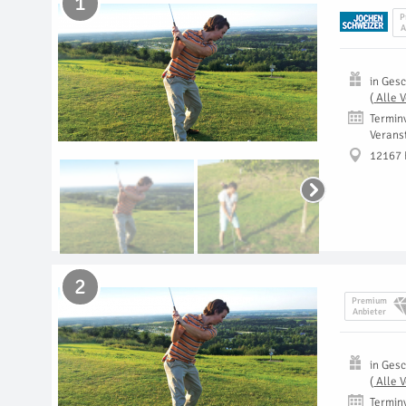
1
P
A
in
Gesc
(
Alle 
Termin
Verans
12167 
2
Premium
Anbieter
in
Gesc
(
Alle 
Termin