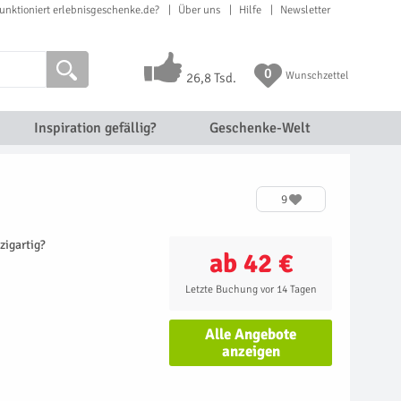
unktioniert erlebnisgeschenke.de?
Über uns
Hilfe
Newsletter
0
Wunschzettel
26,8 Tsd.
Inspiration gefällig?
Geschenke-Welt
9
zigartig?
ab 42 €
Letzte Buchung vor 14 Tagen
Alle Angebote
anzeigen