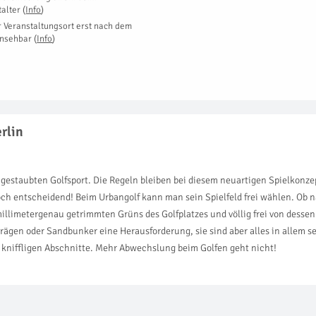
talter
(
Info
)
r Veranstaltungsort erst nach dem
insehbar
(
Info
)
rlin
ngestaubten Golfsport. Die Regeln bleiben bei diesem neuartigen Spielkonzep
doch entscheidend! Beim Urbangolf kann man sein Spielfeld frei wählen. Ob n
millimetergenau getrimmten Grüns des Golfplatzes und völlig frei von dessen
ägen oder Sandbunker eine Herausforderung, sie sind aber alles in allem seh
 kniffligen Abschnitte. Mehr Abwechslung beim Golfen geht nicht!