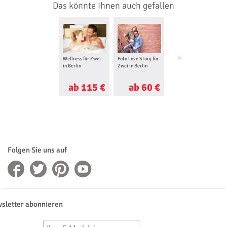
Das könnte Ihnen auch gefallen
Wellness für Zwei
Foto Love Story für
Sushi Kochkurs in
in Berlin
Zwei in Berlin
Berlin
ab 115 €
ab 60 €
ab 80 €
Folgen Sie uns auf
sletter abonnieren