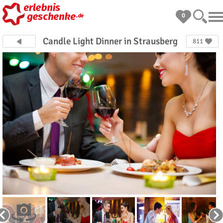
0
Candle Light Dinner in Strausberg
811