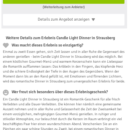
(Weiterleitung zum Anbieter)
Details zum Angebot
anzeigen
Weitere Details zum Erlebnis Candle Light Dinner in Strausberg
Was macht dieses Erlebnis so einzigartig?
Einmal zu zweit Essen gehen, sich Zeit lassen und in aller Ruhe die Gegenwart des
anderen genießen - beim Candle Light Dinner in Strausberg wird das möglich. Bei
einem köstlichen Gourmet-Menü und warmem Kerzenschein kann ein Liebespaar
die Romantik aufflammen lassen: Das kribbeln in den Fingern, das klopfende Herz
und die schiere Endlosigkeit der Tiefe in den Augen des Gegenübers. Wenn der
Moment dann bis an den Rand gefüllt ist, mit Emotionen und flirrenden Lichtern,
wird das romantische Dinner in Strausberg zum unvergesslichen Erlebnis für beide.
Wer freut sich besonders über dieses Erlebnisgeschenk?
Ein Candle Light Dinner in Strausberg ist ein Romantik-Geschenk für alle frisch
Verliebten und alle Dauer-Verliebten. Die können hier nämlich eine gemeinsame
Auszeit nehmen und in aller Ruhe und Gelassenheit die Zeit der Zweisamkeit bei
einem vorzüglichen, mehrgängigen Gourmet-Menü genießen. In ruhiger und
stilvoller Atmosphäre, nur beleuchtet durch die Kerzen im Raum verbringt ein viel
beschäftigtes Paar hier einen wunderschönen Abend. Verschenken Sie an ein
Pärchen ein paar schöne Stunden zu Zweit, bei einem romantischen Dinner in