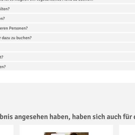
alten?
en?
reren Personen?
r dazu zu buchen?
t?
nen?
lebnis angesehen haben,
haben sich auch für 