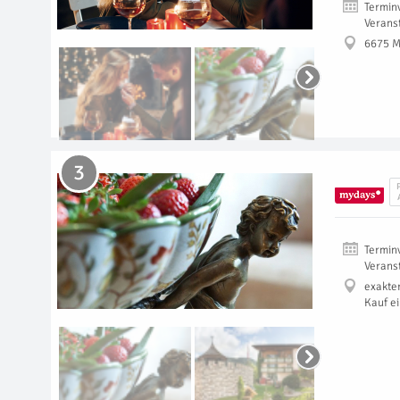
Termin
Verans
6675 
3
Termin
Verans
exakte
Kauf e