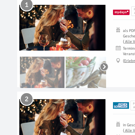
1
als
PD
Gesch
(
Alle 
Termin
Verans
(
Erlebn
2
P
A
in
Gesc
(
Alle 