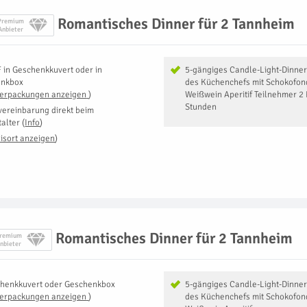
Romantisches Dinner für 2 Tannheim
Premium
Anbieter
F
in
Geschenkkuvert oder in
5-gängiges Candle-Light-Dinner
enkbox
des Küchenchefs mit Schokofon
Verpackungen anzeigen
)
Weißwein Aperitif Teilnehmer 2
Stunden
vereinbarung direkt beim
talter
(
Info
)
isort anzeigen
)
Romantisches Dinner für 2 Tannheim
remium
nbieter
henkkuvert oder Geschenkbox
5-gängiges Candle-Light-Dinner
Verpackungen anzeigen
)
des Küchenchefs mit Schokofon