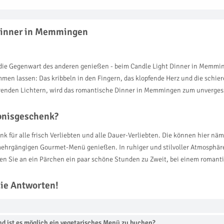
 Dinner in Memmingen
he die Gegenwart des anderen genießen - beim Candle Light Dinner in Memm
n lassen: Das kribbeln in den Fingern, das klopfende Herz und die schier
rrenden Lichtern, wird das romantische Dinner in Memmingen zum unvergess
ebnisgeschenk?
 für alle frisch Verliebten und alle Dauer-Verliebten. Die können hier n
mehrgängigen Gourmet-Menü genießen. In ruhiger und stilvoller Atmosphäre,
en Sie an ein Pärchen ein paar schöne Stunden zu Zweit, bei einem roman
die Antworten!
 ist es möglich ein vegetarisches Menü zu buchen?