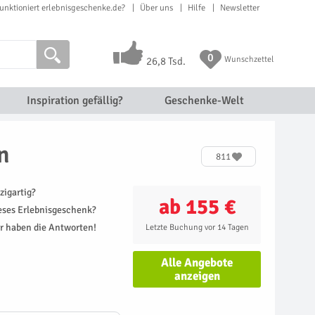
unktioniert erlebnisgeschenke.de?
Über uns
Hilfe
Newsletter
0
Wunschzettel
26,8 Tsd.
Inspiration gefällig?
Geschenke-Welt
n
811
zigartig?
ab 155 €
ieses Erlebnisgeschenk?
r haben die Antworten!
Letzte Buchung vor 14 Tagen
Alle Angebote
anzeigen