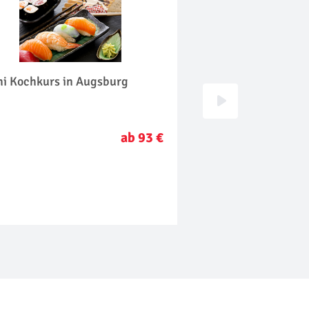
hi Kochkurs in Augsburg
Bierbraukurs in Eh
Donau
ab 93 €