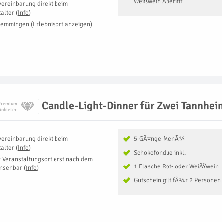
Weißwein Aperitif
vereinbarung direkt beim
talter
(
Info
)
Memmingen
(
Erlebnisort anzeigen
)
Candle-Light-Dinner für Zwei Tannhei
Premium
Anbieter
vereinbarung direkt beim
5-GÃ¤nge-MenÃ¼
talter
(
Info
)
Schokofondue inkl.
r Veranstaltungsort erst nach dem
1 Flasche Rot- oder WeiÃŸwein
insehbar
(
Info
)
Gutschein gilt fÃ¼r 2 Personen