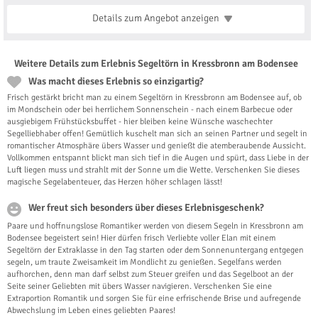
Details zum Angebot
anzeigen
Weitere Details zum Erlebnis Segeltörn in Kressbronn am Bodensee
Was macht dieses Erlebnis so einzigartig?
Frisch gestärkt bricht man zu einem Segeltörn in Kressbronn am Bodensee auf, ob
im Mondschein oder bei herrlichem Sonnenschein - nach einem Barbecue oder
ausgiebigem Frühstücksbuffet - hier bleiben keine Wünsche waschechter
Segelliebhaber offen! Gemütlich kuschelt man sich an seinen Partner und segelt in
romantischer Atmosphäre übers Wasser und genießt die atemberaubende Aussicht.
Vollkommen entspannt blickt man sich tief in die Augen und spürt, dass Liebe in der
Luft liegen muss und strahlt mit der Sonne um die Wette. Verschenken Sie dieses
magische Segelabenteuer, das Herzen höher schlagen lässt!
Wer freut sich besonders über dieses Erlebnisgeschenk?
Paare und hoffnungslose Romantiker werden von diesem Segeln in Kressbronn am
Bodensee begeistert sein! Hier dürfen frisch Verliebte voller Elan mit einem
Segeltörn der Extraklasse in den Tag starten oder dem Sonnenuntergang entgegen
segeln, um traute Zweisamkeit im Mondlicht zu genießen. Segelfans werden
aufhorchen, denn man darf selbst zum Steuer greifen und das Segelboot an der
Seite seiner Geliebten mit übers Wasser navigieren. Verschenken Sie eine
Extraportion Romantik und sorgen Sie für eine erfrischende Brise und aufregende
Abwechslung im Leben eines geliebten Paares!