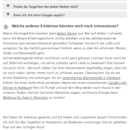
Findet der Segeltörn bei jedem Wetter statt?
Kann ich mit einer Gruppe segeln?
Welche anderen Erlebnisse könnten mich noch interessieren?
Wahre Glücksgefühle kommen beim
Ballon fahren
auf: Wer auf Wolke 7 schwebt,
kann mit diesem Erlebnisgeschenk richtig abheben und das atemberaubende
Panorama über seinem Heimatort genießen! Schweben Sie durch die Lüfte und
verspüren Sie das Gefühl grenzenloser Freiheit, wenn es über die schönsten Wiesen,
Felder und Baumwipfel geht.
Schwindelerregende Höhen sind Ihnen nicht ganz geheuer und man muss nicht bis
auf 3000 Fuß aufsteigen, um seiner Liebsten seine Liebe zu beweisen? Das müssen
Sie auch nicht - dennoch sollten Sie Ihrer Herzensdame regelmäßig zeigen, dass Sie
sie nach vielen Jahren immer noch zu schätzen wissen: Überraschen Sie sie mit
einem Städtetrip und verbringen Sie ein
romantisches Wochenende in Hamburg
-
krönen Sie Ihren Aufenthalt am letzten Abend mit einem romantischen
Candle Light
Dinner in Hamburg
! Herz ist Trumpf und auf dem Weg wieder nach Hause in den
schönen Süden, können Sie einen Abstecher wagen, um frische Energie beim
Wellness für Zwei in München
zu tanken!
Wir haben Ihr Interesse geweckt und Sie haben sich inspirieren lassen? Entscheiden
Sie sich für den Segeltörn in Kressbronn am Bodensee und bringen Sie ein geliebtes
Paar auf den richtigen Kurs!