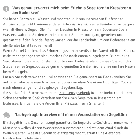
Was genau erwartet mich beim Erlebnis Segeltörn in Kressbronn
am Bodensee?
Sie lieben Fahrten zu Wasser und möchten in Ihrem Liebesleben für frischen
Aufwind sorgen? Mit keinem anderen Erlebnis lässt sich eine Beziehung aufpeppen
wie mit diesem: Segeln Sie mit Ihrer Liebsten in Kressbronn am Bodensee übers
Wassers, während Sie den wunderschönen Sonnenuntergang genießen und
gespannt auf den Mondaufgang warten, der die Landschaft um den Bodensee in ein
gleißendes Licht tauchen wird!
Wenn Sie befürchten, dass Erinnerungsschnappschüsse bei Nacht mit Ihrer Kamera
nicht recht gelingen werden, stechen Sie nach einem ausgiebigem Frühstück in
See: Steuern Sie die schönsten Buchten und Badestrände an, lassen Sie sich das
Steuern eines Segelbootes zeigen und genießen Sie die frische Brise um Ihre Nasen
beim Mitsegeln.
Lassen Sie sich verwöhnen und entspannen Sie gemeinsam an Deck - stoßen Sie
auf Ihre Liebe bei einem Glas Sekt an, oder genießen Sie einen fruchtigen Cocktail
nach einem langen und ausgiebigen Segelausflug.
Sie sind auf der Suche nach einem
Hochzeitsgeschenk
für Ihre Tochter und Ihren
Schwiegersohn in Spe? Verschenken Sie einen Segeltörn in Kressbronn am
Bodensee: Bringen Sie die Augen Ihrer Prinzessin zum Strahlen!
Nachgefragt: Interview mit einem Veranstalter von Segeltörn
Ein Segeltörn als Geschenk sorgt garantiert für begeisterte Gesichter. Immer mehr
Menschen wollen diesen Wassersport ausprobieren und mit dem Wind durch die
Wellen gleiten. Was das Segeln so einzigartig macht, erzählt uns Alexandra
Heistracher im Interview.