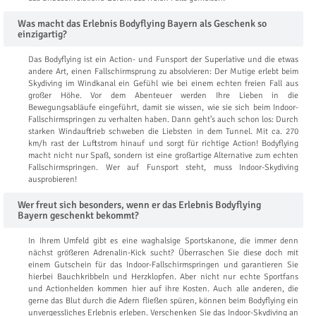
Was macht das Erlebnis Bodyflying Bayern als Geschenk so
einzigartig?
Das Bodyflying ist ein Action- und Funsport der Superlative und die etwas
andere Art, einen Fallschirmsprung zu absolvieren: Der Mutige erlebt beim
Skydiving im Windkanal ein Gefühl wie bei einem echten freien Fall aus
großer Höhe. Vor dem Abenteuer werden Ihre Lieben in die
Bewegungsabläufe eingeführt, damit sie wissen, wie sie sich beim Indoor-
Fallschirmspringen zu verhalten haben. Dann geht’s auch schon los: Durch
starken Windauftrieb schweben die Liebsten in dem Tunnel. Mit ca. 270
km/h rast der Luftstrom hinauf und sorgt für richtige Action! Bodyflying
macht nicht nur Spaß, sondern ist eine großartige Alternative zum echten
Fallschirmspringen. Wer auf Funsport steht, muss Indoor-Skydiving
ausprobieren!
Wer freut sich besonders, wenn er das Erlebnis Bodyflying
Bayern geschenkt bekommt?
In Ihrem Umfeld gibt es eine waghalsige Sportskanone, die immer denn
nächst größeren Adrenalin-Kick sucht? Überraschen Sie diese doch mit
einem Gutschein für das Indoor-Fallschirmspringen und garantieren Sie
hierbei Bauchkribbeln und Herzklopfen. Aber nicht nur echte Sportfans
und Actionhelden kommen hier auf ihre Kosten. Auch alle anderen, die
gerne das Blut durch die Adern fließen spüren, können beim Bodyflying ein
unvergessliches Erlebnis erleben. Verschenken Sie das Indoor-Skydiving an