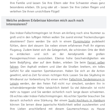
Ihre Familie und lassen Sie Ihre Eltern oder Ihre Schwester etwas ganz
besonderes erleben. Ob jung oder alt – lassen Sie Ihre Lieben fliegen und
verleihen Sie ihnen unsichtbare Flügel!
Welche anderen Erlebnisse könnten mich auch noch
interessieren?
Das Indoor-Fallschirmspringen ist Ihnen am Anfang noch eine Nummer zu
groß und in den luftigen Höhen wollen Sie zuerst einmal Trockenübungen
absolvieren? Dann werden Sie sich in einem
Flugsimulator
pudelwohl
fühlen, denn dort steuern Sie neben einem erfahrenen Profi Ihr eigenes
Flugzeug. Zudem bietet sich die Gelegenheit, die schönsten Orte der Welt
zu entdecken und sich an der Aerodynamik der großen
Passagiermaschinen auszutoben. Ebenso hohe Geschwindigkeiten wie
beim Bodyflying, aber auf dem Boden, erleben Sie beim
Ferrari selber
fahren
: Den Asphalt erobern und über die Straßen brettern, ein tolles
Gefühl für alle rasanten Sportskanonen. Haben Sie sich an die Action
gewöhnt, wird es Zeit für einen richtigen Kick: Lassen Sie das Skydiving im
Windkanal zur Vorbereitung für einen echten
Fallschirm Tandemsprung in
Leipzig
werden, der den freien Fall nicht nur simuliert, sondern ihn in
schwindelerregender Höhe tatsächlich bietet! So viel Adrenalin ist nicht
mehr zu toppen und Sie werden sicherlich noch lange davon schwärmen.
Ob echtes oder Indoor-Fallschirmspringen: Als echter Sportler brauchen Sie
danach sicherlich eine Stärkung. Bei einem
Sushi Kochkurs in Hamburg
können Sie lernen diese japanische Köstlichkeit selbst zuzubereiten und
Ihre Lieben anschließend mit diesem Gaumenschmaus zu Hause