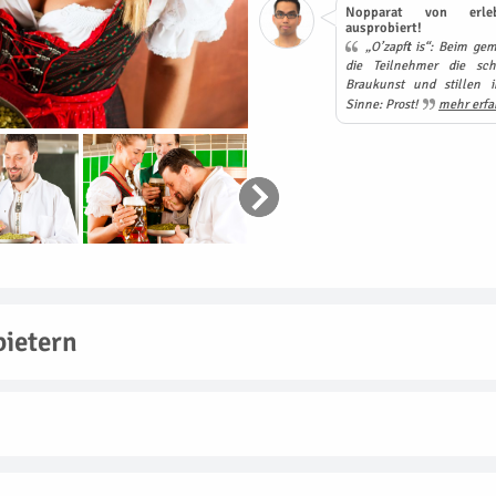
Nopparat von erleb
ausprobiert!
„O’zapft is“: Beim gem
die Teilnehmer die sc
Braukunst und stillen i
Sinne: Prost!
mehr erfa
bietern