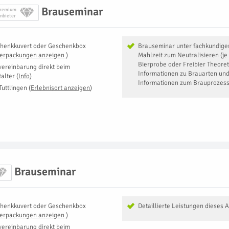
Brauseminar
remium
nbieter
henkkuvert oder Geschenkbox
Brauseminar unter fachkundige
Verpackungen anzeigen
)
Mahlzeit zum Neutralisieren (je
Bierprobe oder Freibier Theoret
vereinbarung direkt beim
Informationen zu Brauarten und
talter
(
Info
)
Informationen zum Brauprozes
Tuttlingen
(
Erlebnisort anzeigen
)
Brauseminar
henkkuvert oder Geschenkbox
Detaillierte Leistungen dieses 
Verpackungen anzeigen
)
vereinbarung direkt beim