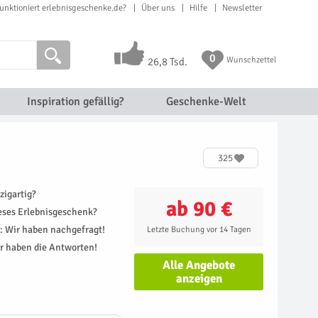
unktioniert erlebnisgeschenke.de?
Über uns
Hilfe
Newsletter
0
Wunschzettel
26,8 Tsd.
Inspiration gefällig?
Geschenke-Welt
325
zigartig?
ab 90 €
ieses Erlebnisgeschenk?
r: Wir haben nachgefragt!
Letzte Buchung vor 14 Tagen
r haben die Antworten!
Alle Angebote
anzeigen