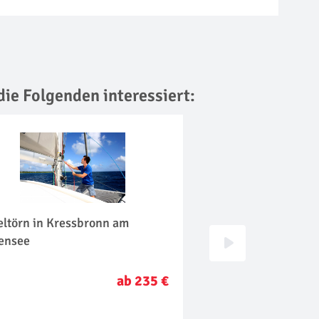
die Folgenden interessiert:
eltörn in Kressbronn am
Canyoning in Sont
ensee
ab 235 €