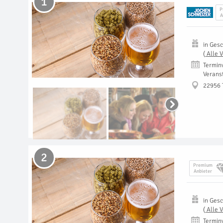
1
P
A
in
Gesc
(
Alle 
Termin
Verans
22956 
2
Premium
Anbieter
in
Gesc
(
Alle 
Termin