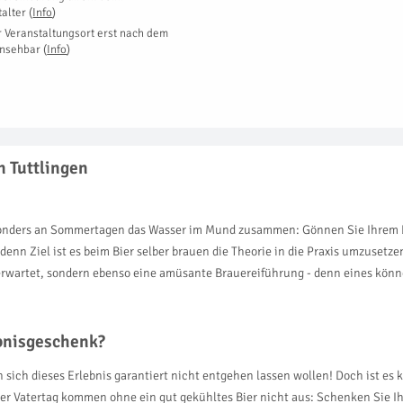
talter
(
Info
)
r Veranstaltungsort erst nach dem
insehbar
(
Info
)
n Tuttlingen
sonders an Sommertagen das Wasser im Mund zusammen: Gönnen Sie Ihrem L
enn Ziel ist es beim Bier selber brauen die Theorie in die Praxis umzusetzen
rwartet, sondern ebenso eine amüsante Brauereiführung - denn eines können
ebnisgeschenk?
n sich dieses Erlebnis garantiert nicht entgehen lassen wollen! Doch ist es
der Vatertag kommen ohne ein gut gekühltes Bier nicht aus: Schenken Sie I