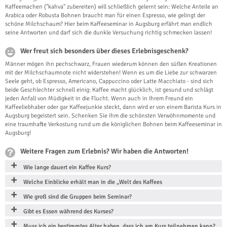
Kaffeemachen ("kahva" zubereiten) will schließlich gelernt sein: Welche Anteile an
Arabica oder Robusta Bohnen braucht man für einen Espresso, wie gelingt der
schöne Milchschaum? Hier beim Kaffeeseminar in Augsburg erfährt man endlich
seine Antworten und darf sich die dunkle Versuchung richtig schmecken lassen!
Wer freut sich besonders über dieses Erlebnisgeschenk?
Männer mögen ihn pechschwarz, Frauen wiederum können den süßen Kreationen
mit der Milchschaumnote nicht widerstehen! Wenn es um die Liebe zur schwarzen
Seele geht, ob Espresso, Americano, Cappuccino oder Latte Macchiato - sind sich
beide Geschlechter schnell einig: Kaffee macht glücklich, ist gesund und schlägt
jeden Anfall von Müdigkeit in die Flucht. Wenn auch in Ihrem Freund ein
Kaffeeliebhaber oder gar Kaffeejunkie steckt, dann wird er von einem Barista Kurs in
Augsburg begeistert sein. Schenken Sie ihm die schönsten Verwöhnmomente und
eine traumhafte Verkostung rund um die königlichen Bohnen beim Kaffeeseminar in
Augsburg!
Weitere Fragen zum Erlebnis? Wir haben die Antworten!
Wie lange dauert ein Kaffee Kurs?
Welche Einblicke erhält man in die „Welt des Kaffees
Wie groß sind die Gruppen beim Seminar?
Gibt es Essen während des Kurses?
Muss ich ein bestimmtes Alter haben, dass ich am Kurs teilnehmen kann?