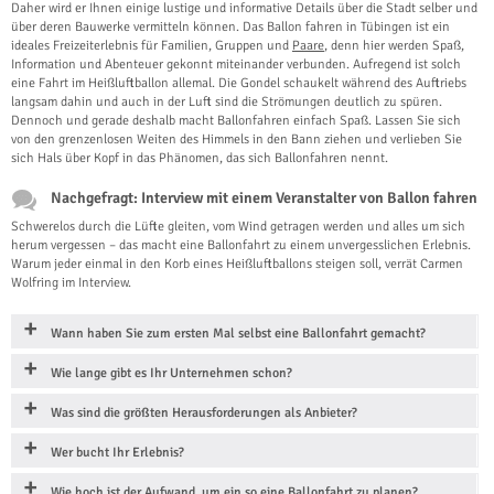
Daher wird er Ihnen einige lustige und informative Details über die Stadt selber und
über deren Bauwerke vermitteln können. Das Ballon fahren in Tübingen ist ein
ideales Freizeiterlebnis für Familien, Gruppen und
Paare
, denn hier werden Spaß,
Information und Abenteuer gekonnt miteinander verbunden. Aufregend ist solch
eine Fahrt im Heißluftballon allemal. Die Gondel schaukelt während des Auftriebs
langsam dahin und auch in der Luft sind die Strömungen deutlich zu spüren.
Dennoch und gerade deshalb macht Ballonfahren einfach Spaß. Lassen Sie sich
von den grenzenlosen Weiten des Himmels in den Bann ziehen und verlieben Sie
sich Hals über Kopf in das Phänomen, das sich Ballonfahren nennt.
Nachgefragt: Interview mit einem Veranstalter von Ballon fahren
Schwerelos durch die Lüfte gleiten, vom Wind getragen werden und alles um sich
herum vergessen – das macht eine Ballonfahrt zu einem unvergesslichen Erlebnis.
Warum jeder einmal in den Korb eines Heißluftballons steigen soll, verrät Carmen
Wolfring im Interview.
Wann haben Sie zum ersten Mal selbst eine Ballonfahrt gemacht?
Wie lange gibt es Ihr Unternehmen schon?
Was sind die größten Herausforderungen als Anbieter?
Wer bucht Ihr Erlebnis?
Wie hoch ist der Aufwand, um ein so eine Ballonfahrt zu planen?