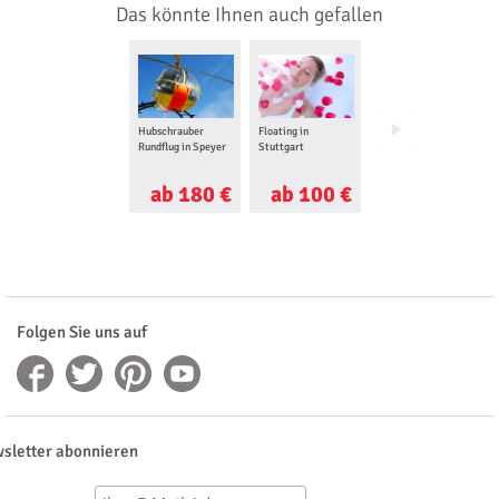
Das könnte Ihnen auch gefallen
Hubschrauber
Floating in
Tragschrauber
Rundflug in Speyer
Stuttgart
Rundflug in Speyer
ab 180 €
ab 100 €
ab 120 €
Folgen Sie uns auf
sletter abonnieren