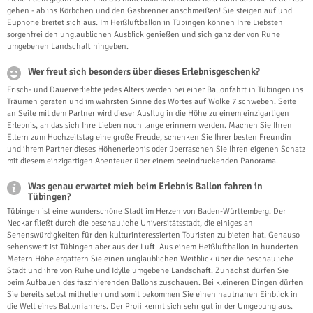
gehen - ab ins Körbchen und den Gasbrenner anschmeißen! Sie steigen auf und
Euphorie breitet sich aus. Im Heißluftballon in Tübingen können Ihre Liebsten
sorgenfrei den unglaublichen Ausblick genießen und sich ganz der von Ruhe
umgebenen Landschaft hingeben.
Wer freut sich besonders über dieses Erlebnisgeschenk?
Frisch- und Dauerverliebte jedes Alters werden bei einer Ballonfahrt in Tübingen ins
Träumen geraten und im wahrsten Sinne des Wortes auf Wolke 7 schweben. Seite
an Seite mit dem Partner wird dieser Ausflug in die Höhe zu einem einzigartigen
Erlebnis, an das sich Ihre Lieben noch lange erinnern werden. Machen Sie Ihren
Eltern zum Hochzeitstag eine große Freude, schenken Sie Ihrer besten Freundin
und ihrem Partner dieses Höhenerlebnis oder überraschen Sie Ihren eigenen Schatz
mit diesem einzigartigen Abenteuer über einem beeindruckenden Panorama.
Was genau erwartet mich beim Erlebnis Ballon fahren in
Tübingen?
Tübingen ist eine wunderschöne Stadt im Herzen von Baden-Württemberg. Der
Neckar fließt durch die beschauliche Universitätsstadt, die einiges an
Sehenswürdigkeiten für den kulturinteressierten Touristen zu bieten hat. Genauso
sehenswert ist Tübingen aber aus der Luft. Aus einem Heißluftballon in hunderten
Metern Höhe ergattern Sie einen unglaublichen Weitblick über die beschauliche
Stadt und ihre von Ruhe und Idylle umgebene Landschaft. Zunächst dürfen Sie
beim Aufbauen des faszinierenden Ballons zuschauen. Bei kleineren Dingen dürfen
Sie bereits selbst mithelfen und somit bekommen Sie einen hautnahen Einblick in
die Welt eines Ballonfahrers. Der Profi kennt sich sehr gut in der Umgebung aus.