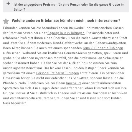
Ist der angegebene Preis nur für eine Person oder für die ganze Gruppe im
Ballon?
Welche anderen Erlebnisse könnten mich noch interessieren?
Erkunden können Sie die beeindruckenden Bauwerke und romantischen Gassen
der Stadt am besten bei einer
Segway Tour in Tübingen
. Ein ausgebildeter und
erfahrener Profi gibt Ihnen einen Überblick über die baden-württembergische Stadt
und leitet Sie auf dem modernen Trend-Gefährt vorbei an den Sehenswürdigkeiten.
Ihren Alltag können Sie auch mit einem spannenden
Krimi & Dinner in Tübingen
aufmischen. Während Sie ein köstliches Gourmet-Menü genießen, spekulieren und
grübeln Sie über den mysteriösen Mordfall, den die professionellen Schauspieler
soeben inszeniert haben. Helfen Sie bei der Aufklärung und werden Sie zum
unschlagbaren Kommissar. Das leckere Essen und den lästigen Speck können Sie
gemeinsam mit einem
Personal Trainer in Tübingen
abtrainieren. Ein persönlicher
Fitnessplan bringt Sie nicht nur ordentlich ins Schwitzen, sondern lässt auch die
Pfunde purzeln. Entdecken Sie bei einem
Tauchkurs
einer der faszinierendsten
Sportarten für sich. Ein ausgebildeter und erfahrener Lehrer kümmert sich um Ihre
Gruppe und weist Sie ausführlich in Theorie und Praxis ein. Nachdem er Techniken
und Verhaltensregeln erläutert hat, tauchen Sie ab und lassen sich vom kühlen
Nass begeistern.