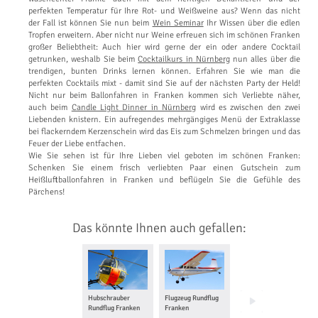
perfekten Temperatur für Ihre Rot- und Weißweine aus? Wenn das nicht
der Fall ist können Sie nun beim
Wein Seminar
Ihr Wissen über die edlen
Tropfen erweitern. Aber nicht nur Weine erfreuen sich im schönen Franken
großer Beliebtheit: Auch hier wird gerne der ein oder andere Cocktail
getrunken, weshalb Sie beim
Cocktailkurs in Nürnberg
nun alles über die
trendigen, bunten Drinks lernen können. Erfahren Sie wie man die
perfekten Cocktails mixt - damit sind Sie auf der nächsten Party der Held!
Nicht nur beim Ballonfahren in Franken kommen sich Verliebte näher,
auch beim
Candle Light Dinner in Nürnberg
wird es zwischen den zwei
Liebenden knistern. Ein aufregendes mehrgängiges Menü der Extraklasse
bei flackerndem Kerzenschein wird das Eis zum Schmelzen bringen und das
Feuer der Liebe entfachen.
Wie Sie sehen ist für Ihre Lieben viel geboten im schönen Franken:
Schenken Sie einem frisch verliebten Paar einen Gutschein zum
Heißluftballonfahren in Franken und beflügeln Sie die Gefühle des
Pärchens!
Das könnte Ihnen auch gefallen:
Hubschrauber
Flugzeug Rundflug
Flugzeug selber
Rundflug Franken
Franken
fliegen Franken