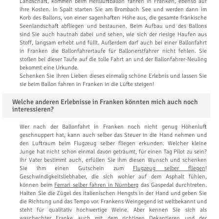
Landschaft, kommen beim Heißluftballon fahren in Franken, ebenso auf
ihre Kosten. In Spalt starten Sie am Brombach See und werden dann im
Korb des Ballons, von einer sagenhaften Höhe aus, die gesamte fränkische
Seenlandschaft abfliegen und bestaunen. Beim Aufbau und des Ballons
sind Sie auch hautnah dabei und sehen, wie sich der riesige Haufen aus
Stoff, langsam erhebt und füllt. Außerdem darf auch bei einer Ballonfahrt
in Franken die Ballonfahrertaufe für Ballonerstfahrer nicht fehlen. Sie
stoßen bei dieser Taufe auf die tolle Fahrt an und der Ballonfahrer-Neuling
bekommt eine Urkunde.
Schenken Sie Ihren Lieben dieses einmalig schöne Erlebnis und lassen Sie
sie beim Ballon fahren in Franken in die Lüfte steigen!
Welche anderen Erlebnisse in Franken könnten mich auch noch
interessieren?
Wer nach der Ballonfahrt in Franken noch nicht genug Höhenluft
geschnuppert hat, kann auch selber das Steuer in die Hand nehmen und
den Luftraum beim Flugzeug selber fliegen erkunden. Welcher kleine
Junge hat nicht schon einmal davon geträumt, für einen Tag Pilot zu sein?
Ihr Vater bestimmt auch, erfüllen Sie ihm diesen Wunsch und schenken
Sie ihm einen Gutschein zum
Flugzeug selber fliegen
!
Geschwindigkeitsliebhaber, die sich wohler auf dem Asphalt fühlen,
können beim
Ferrari selber fahren in Nürnberg
das Gaspedal durchtreten.
Halten Sie die Zügel des italienischen Hengsts in der Hand und geben Sie
die Richtung und das Tempo vor. Frankens Weingegend ist weltbekannt und
steht für qualitativ hochwertige Weine. Aber kennen Sie sich als
waschechter Franke auch mit dem richtigen Dekantieren und der