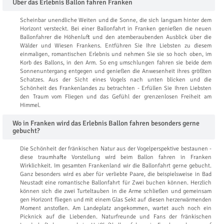
Über das Erlebnis Ballon fahren Franken
Scheinbar unendliche Weiten und die Sonne, die sich langsam hinter dem
Horizont versteckt. Bei einer Ballonfahrt in Franken genießen die neuen
Ballonfahrer die Höhenluft und den atemberaubenden Ausblick über die
Wälder und Wiesen Frankens. Entführen Sie Ihre Liebsten zu diesem
einmaligen, romantischen Erlebnis und nehmen Sie sie so hoch oben, im
Korb des Ballons, in den Arm. So eng umschlungen fahren sie beide dem
Sonnenuntergang entgegen und genießen die Anwesenheit ihres größten
Schatzes. Aus der Sicht eines Vogels nach unten blicken und die
Schönheit des Frankenlandes zu betrachten - Erfüllen Sie Ihren Liebsten
den Traum vom Fliegen und das Gefühl der grenzenlosen Freiheit am
Himmel.
Wo in Franken wird das Erlebnis Ballon fahren besonders gerne
gebucht?
Die Schönheit der fränkischen Natur aus der Vogelperspektive bestaunen -
diese traumhafte Vorstellung wird beim Ballon fahren in Franken
Wirklichkeit. Im gesamten Frankenland wir die Ballonfahrt gerne gebucht.
Ganz besonders wird es aber für verliebte Paare, die beispielsweise in Bad
Neustadt eine romantische Ballonfahrt für Zwei buchen können. Herzlich
können sich die zwei Turteltauben in die Arme schließen und gemeinsam
gen Horizont fliegen und mit einem Glas Sekt auf diesen herzerwärmenden
Moment anstoßen. Am Landeplatz angekommen, wartet auch noch ein
Picknick auf die Liebenden. Naturfreunde und Fans der fränkischen