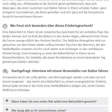
noch völlig neu. Mittlerweile ist die Technik derart perfektioniert, dass sich
diejenigen, die einen Gutschein zum Ballon fahren in Ebern erhalten haben, ganz
entspannt zurücklehnen, die Ruhe genießen und sich ganz auf die fantastische
Aussicht konzentrieren können.
Wer freut sich besonders über dieses Erlebnisgeschenk?
Eine Ballonfahrt in Ebern ist ein romantisches Geschenk für ein verliebtes Paar. Die
beiden können sich im Korb des Ballons in den Armen liegen, während hinter ihnen
die Sonne orange-rötlich den Horizont berührt. Die liebliche Atmosphäre wird nur
gebrochen von dem immer wieder auftauchenden Fauchen des Brenners, der den
Heißluftballon erwärmt und ihn noch weiter zum Aufsteigen in den stahlblauen
Himmel bringt. Eine Einladung zu einer der Ballonfahrten in Ebern ist ein
Romantikerlebnis, für Verliebte, die etwas Wunderbares an einem besonderen Tag
gemeinsam erleben möchten.
Nachgefragt: Interview mit einem Veranstalter von Ballon fahren
Schwerelos durch die Lüfte gleiten, vom Wind getragen werden und alles um sich
herum vergessen – das macht eine Ballonfahrt zu einem unvergesslichen Erlebnis.
Warum jeder einmal in den Korb eines Heißluftballons steigen soll, verrät Carmen
Wolfring im Interview.
Wann haben Sie zum ersten Mal selbst eine Ballonfahrt gemacht?
Wie lange gibt es Ihr Unternehmen schon?